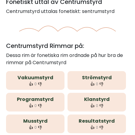
Fonetiskt uttal av Centrumstyrd
Centrumstyrd uttalas fonetiskt: sentrumstyrd
Centrumstyrd Rimmar på:
Dessa rim är fonetiska rim ordnade på hur bra de
rimmar på Centrumstyrd
Vakuumstyrd
Strömstyrd
👍
👎
👍
👎
0
0
Programstyrd
Klanstyrd
👍
👎
👍
👎
0
0
Musstyrd
Resultatstyrd
👍
👎
👍
👎
0
0