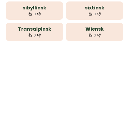
sibyllinsk
sixtinsk
👍
👎
👍
👎
0
0
Transalpinsk
Wiensk
👍
👎
👍
👎
0
0