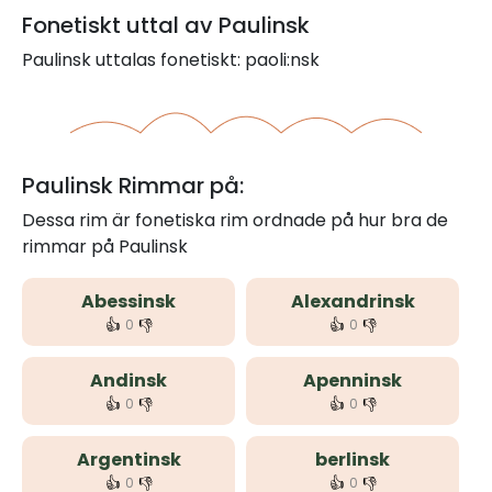
Fonetiskt uttal av Paulinsk
Paulinsk uttalas fonetiskt: paoli:nsk
Paulinsk Rimmar på:
Dessa rim är fonetiska rim ordnade på hur bra de
rimmar på Paulinsk
Abessinsk
Alexandrinsk
👍
👎
👍
👎
0
0
Andinsk
Apenninsk
👍
👎
👍
👎
0
0
Argentinsk
berlinsk
👍
👎
👍
👎
0
0