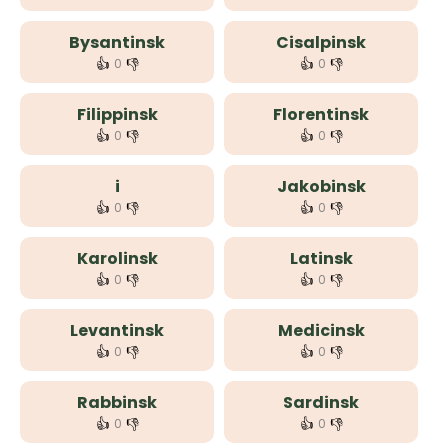
Bysantinsk
Cisalpinsk
👍
👎
👍
👎
0
0
Filippinsk
Florentinsk
👍
👎
👍
👎
0
0
i
Jakobinsk
👍
👎
👍
👎
0
0
Karolinsk
Latinsk
👍
👎
👍
👎
0
0
Levantinsk
Medicinsk
👍
👎
👍
👎
0
0
Rabbinsk
Sardinsk
👍
👎
👍
👎
0
0