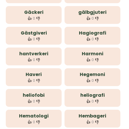
Gäckeri
gälbgjuteri
👍
👎
👍
👎
0
0
Gästgiveri
Hagiografi
👍
👎
👍
👎
0
0
hantverkeri
Harmoni
👍
👎
👍
👎
0
0
Haveri
Hegemoni
👍
👎
👍
👎
0
0
heliofobi
heliografi
👍
👎
👍
👎
0
0
Hematologi
Hembageri
👍
👎
👍
👎
0
0