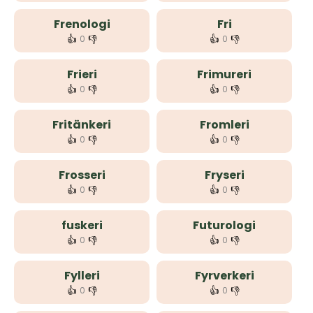
Frenologi
Fri
👍
👎
👍
👎
0
0
Frieri
Frimureri
👍
👎
👍
👎
0
0
Fritänkeri
Fromleri
👍
👎
👍
👎
0
0
Frosseri
Fryseri
👍
👎
👍
👎
0
0
fuskeri
Futurologi
👍
👎
👍
👎
0
0
Fylleri
Fyrverkeri
👍
👎
👍
👎
0
0