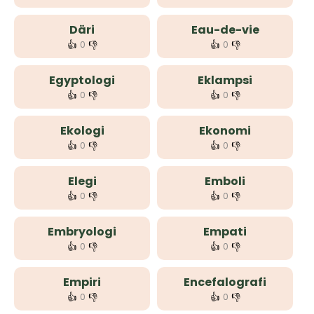
Däri
Eau-de-vie
👍
👎
👍
👎
0
0
Egyptologi
Eklampsi
👍
👎
👍
👎
0
0
Ekologi
Ekonomi
👍
👎
👍
👎
0
0
Elegi
Emboli
👍
👎
👍
👎
0
0
Embryologi
Empati
👍
👎
👍
👎
0
0
Empiri
Encefalografi
👍
👎
👍
👎
0
0