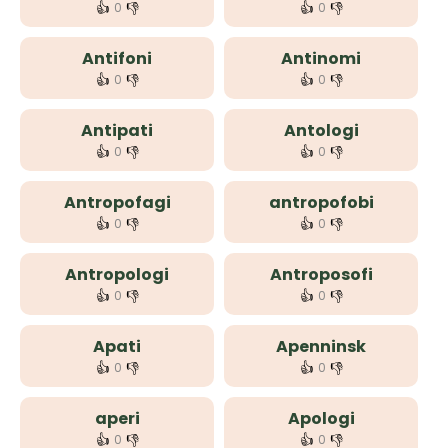
👍
👎
👍
👎
0
0
Antifoni
Antinomi
👍
👎
👍
👎
0
0
Antipati
Antologi
👍
👎
👍
👎
0
0
Antropofagi
antropofobi
👍
👎
👍
👎
0
0
Antropologi
Antroposofi
👍
👎
👍
👎
0
0
Apati
Apenninsk
👍
👎
👍
👎
0
0
aperi
Apologi
👍
👎
👍
👎
0
0