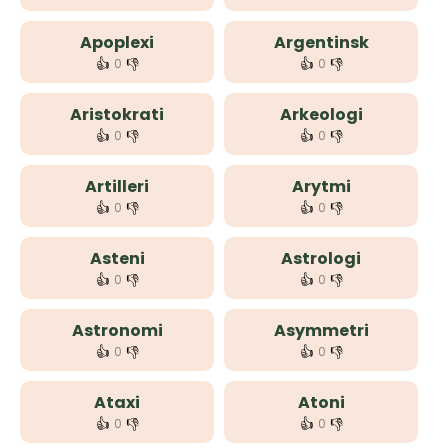
Apoplexi
Argentinsk
👍
👎
👍
👎
0
0
Aristokrati
Arkeologi
👍
👎
👍
👎
0
0
Artilleri
Arytmi
👍
👎
👍
👎
0
0
Asteni
Astrologi
👍
👎
👍
👎
0
0
Astronomi
Asymmetri
👍
👎
👍
👎
0
0
Ataxi
Atoni
👍
👎
👍
👎
0
0