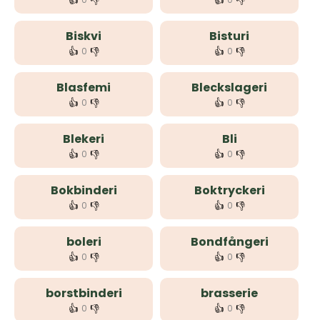
👍
👎
👍
👎
Biskvi
Bisturi
👍
👎
👍
👎
0
0
Blasfemi
Bleckslageri
👍
👎
👍
👎
0
0
Blekeri
Bli
👍
👎
👍
👎
0
0
Bokbinderi
Boktryckeri
👍
👎
👍
👎
0
0
boleri
Bondfångeri
👍
👎
👍
👎
0
0
borstbinderi
brasserie
👍
👎
👍
👎
0
0