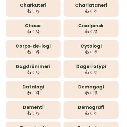
Charkuteri
Charlataneri
👍
👎
👍
👎
0
0
Chassi
Cisalpinsk
👍
👎
👍
👎
0
0
Corps-de-logi
Cytologi
👍
👎
👍
👎
0
0
Dagdrömmeri
Dagerrotypi
👍
👎
👍
👎
0
0
Datalogi
Demagogi
👍
👎
👍
👎
0
0
Dementi
Demografi
👍
👎
👍
👎
0
0