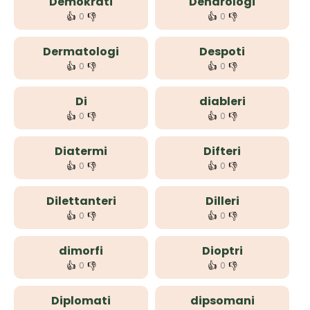
Demokrati
Dendrologi
👍
👎
👍
👎
0
0
Dermatologi
Despoti
👍
👎
👍
👎
0
0
Di
diableri
👍
👎
👍
👎
0
0
Diatermi
Difteri
👍
👎
👍
👎
0
0
Dilettanteri
Dilleri
👍
👎
👍
👎
0
0
dimorfi
Dioptri
👍
👎
👍
👎
0
0
Diplomati
dipsomani