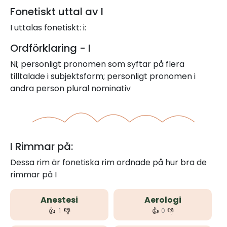
Fonetiskt uttal av I
I uttalas fonetiskt: i:
Ordförklaring - I
Ni; personligt pronomen som syftar på flera
tilltalade i subjektsform; personligt pronomen i
andra person plural nominativ
I Rimmar på:
Dessa rim är fonetiska rim ordnade på hur bra de
rimmar på I
Anestesi
Aerologi
👍
👎
👍
👎
1
0