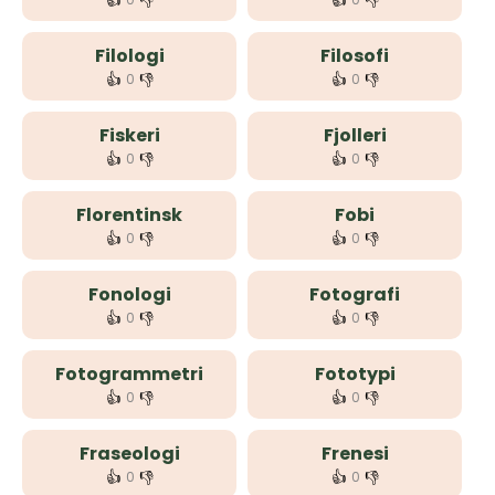
👍
👎
👍
👎
Filologi
Filosofi
👍
👎
👍
👎
0
0
Fiskeri
Fjolleri
👍
👎
👍
👎
0
0
Florentinsk
Fobi
👍
👎
👍
👎
0
0
Fonologi
Fotografi
👍
👎
👍
👎
0
0
Fotogrammetri
Fototypi
👍
👎
👍
👎
0
0
Fraseologi
Frenesi
👍
👎
👍
👎
0
0