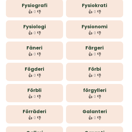
Fysiografi
Fysiokrati
👍
👎
👍
👎
0
0
Fysiologi
Fysionomi
👍
👎
👍
👎
0
0
Fåneri
Färgeri
👍
👎
👍
👎
0
0
Fögderi
Förbi
👍
👎
👍
👎
0
0
Förbli
förgylleri
👍
👎
👍
👎
0
0
Förräderi
Galanteri
👍
👎
👍
👎
0
0