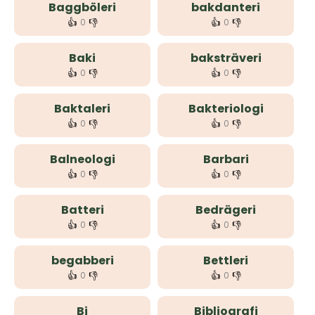
Baggböleri
bakdanteri
👍
👎
👍
👎
0
0
Baki
baksträveri
👍
👎
👍
👎
0
0
Baktaleri
Bakteriologi
👍
👎
👍
👎
0
0
Balneologi
Barbari
👍
👎
👍
👎
0
0
Batteri
Bedrägeri
👍
👎
👍
👎
0
0
begabberi
Bettleri
👍
👎
👍
👎
0
0
Bi
Bibliografi