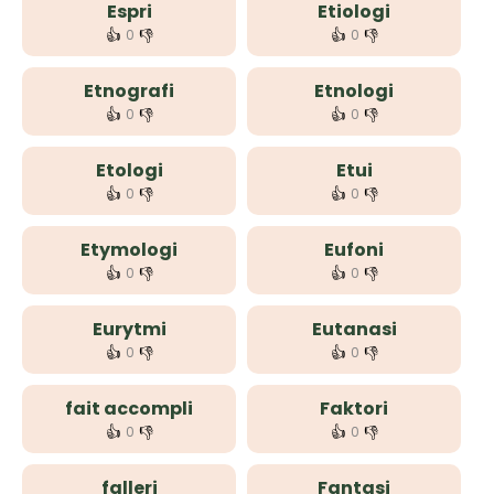
Espri
Etiologi
👍
👎
👍
👎
0
0
Etnografi
Etnologi
👍
👎
👍
👎
0
0
Etologi
Etui
👍
👎
👍
👎
0
0
Etymologi
Eufoni
👍
👎
👍
👎
0
0
Eurytmi
Eutanasi
👍
👎
👍
👎
0
0
fait accompli
Faktori
👍
👎
👍
👎
0
0
falleri
Fantasi