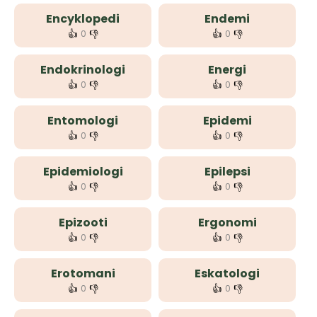
Encyklopedi
Endemi
👍
👎
👍
👎
0
0
Endokrinologi
Energi
👍
👎
👍
👎
0
0
Entomologi
Epidemi
👍
👎
👍
👎
0
0
Epidemiologi
Epilepsi
👍
👎
👍
👎
0
0
Epizooti
Ergonomi
👍
👎
👍
👎
0
0
Erotomani
Eskatologi
👍
👎
👍
👎
0
0