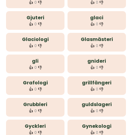
👍
👎
👍
👎
0
0
Gjuteri
glaci
👍
👎
👍
👎
0
0
Glaciologi
Glasmästeri
👍
👎
👍
👎
0
0
gli
gnideri
👍
👎
👍
👎
0
0
Grafologi
grillfängeri
👍
👎
👍
👎
0
0
Grubbleri
guldslageri
👍
👎
👍
👎
0
0
Gyckleri
Gynekologi
👍
👎
👍
👎
0
0