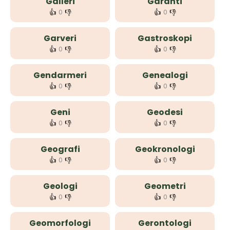
Galleri
Garanti
👍
👎
👍
👎
0
0
Garveri
Gastroskopi
👍
👎
👍
👎
0
0
Gendarmeri
Genealogi
👍
👎
👍
👎
0
0
Geni
Geodesi
👍
👎
👍
👎
0
0
Geografi
Geokronologi
👍
👎
👍
👎
0
0
Geologi
Geometri
👍
👎
👍
👎
0
0
Geomorfologi
Gerontologi