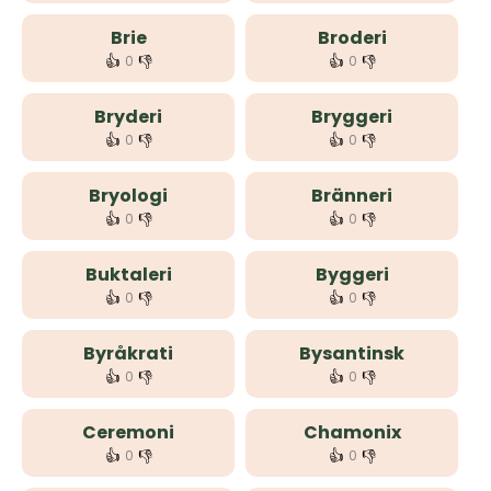
Brie
Broderi
👍
👎
👍
👎
0
0
Bryderi
Bryggeri
👍
👎
👍
👎
0
0
Bryologi
Bränneri
👍
👎
👍
👎
0
0
Buktaleri
Byggeri
👍
👎
👍
👎
0
0
Byråkrati
Bysantinsk
👍
👎
👍
👎
0
0
Ceremoni
Chamonix
👍
👎
👍
👎
0
0