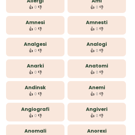
Allergi
Ami
👍
👎
👍
👎
0
0
Amnesi
Amnesti
👍
👎
👍
👎
0
0
Analgesi
Analogi
👍
👎
👍
👎
0
0
Anarki
Anatomi
👍
👎
👍
👎
0
0
Andinsk
Anemi
👍
👎
👍
👎
0
0
Angiografi
Angiveri
👍
👎
👍
👎
0
0
Anomali
Anorexi