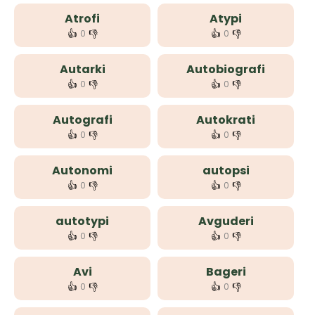
Atrofi
Atypi
👍
👎
👍
👎
0
0
Autarki
Autobiografi
👍
👎
👍
👎
0
0
Autografi
Autokrati
👍
👎
👍
👎
0
0
Autonomi
autopsi
👍
👎
👍
👎
0
0
autotypi
Avguderi
👍
👎
👍
👎
0
0
Avi
Bageri
👍
👎
👍
👎
0
0