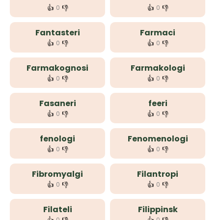
👍
👎
👍
👎
0
0
Fantasteri
Farmaci
👍
👎
👍
👎
0
0
Farmakognosi
Farmakologi
👍
👎
👍
👎
0
0
Fasaneri
feeri
👍
👎
👍
👎
0
0
fenologi
Fenomenologi
👍
👎
👍
👎
0
0
Fibromyalgi
Filantropi
👍
👎
👍
👎
0
0
Filateli
Filippinsk
0
0