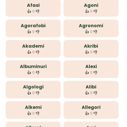
Afasi
Agoni
👍
👎
👍
👎
0
0
Agorafobi
Agronomi
👍
👎
👍
👎
0
0
Akademi
Akribi
👍
👎
👍
👎
0
0
Albuminuri
Alexi
👍
👎
👍
👎
0
0
Algologi
Alibi
👍
👎
👍
👎
0
0
Alkemi
Allegori
👍
👎
👍
👎
0
0