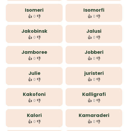
Isomeri
Isomorfi
👍
👎
👍
👎
0
0
Jakobinsk
Jalusi
👍
👎
👍
👎
0
0
Jamboree
Jobberi
👍
👎
👍
👎
0
0
Julie
juristeri
👍
👎
👍
👎
0
0
Kakofoni
Kalligrafi
👍
👎
👍
👎
0
0
Kalori
Kamaraderi
👍
👎
👍
👎
0
0