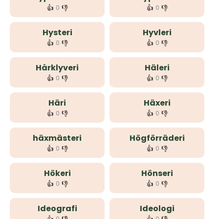
👍
👎
👍
👎
0
0
Hysteri
Hyvleri
👍
👎
👍
👎
0
0
Hårklyveri
Häleri
👍
👎
👍
👎
0
0
Häri
Häxeri
👍
👎
👍
👎
0
0
häxmästeri
Högförräderi
👍
👎
👍
👎
0
0
Hökeri
Hönseri
👍
👎
👍
👎
0
0
Ideografi
Ideologi
0
0