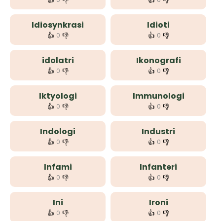
👍
👎
👍
👎
Idiosynkrasi
Idioti
👍
👎
👍
👎
0
0
idolatri
Ikonografi
👍
👎
👍
👎
0
0
Iktyologi
Immunologi
👍
👎
👍
👎
0
0
Indologi
Industri
👍
👎
👍
👎
0
0
Infami
Infanteri
👍
👎
👍
👎
0
0
Ini
Ironi
👍
👎
👍
👎
0
0