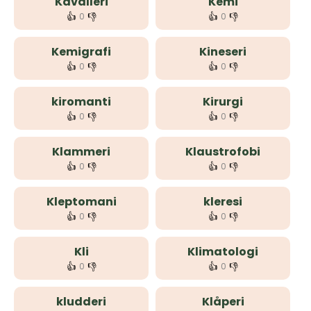
Kavalleri
Kemi
👍
👎
👍
👎
0
0
Kemigrafi
Kineseri
👍
👎
👍
👎
0
0
kiromanti
Kirurgi
👍
👎
👍
👎
0
0
Klammeri
Klaustrofobi
👍
👎
👍
👎
0
0
Kleptomani
kleresi
👍
👎
👍
👎
0
0
Kli
Klimatologi
👍
👎
👍
👎
0
0
kludderi
Klåperi