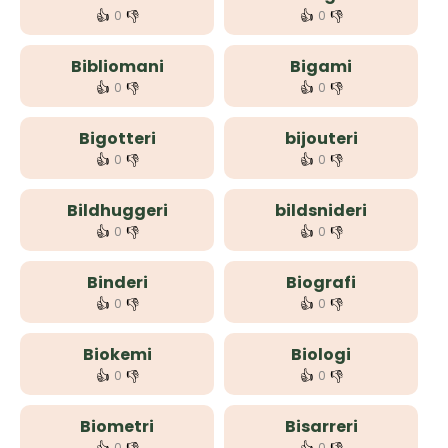
👍
👎
👍
👎
0
0
Bibliomani
Bigami
👍
👎
👍
👎
0
0
Bigotteri
bijouteri
👍
👎
👍
👎
0
0
Bildhuggeri
bildsnideri
👍
👎
👍
👎
0
0
Binderi
Biografi
👍
👎
👍
👎
0
0
Biokemi
Biologi
👍
👎
👍
👎
0
0
Biometri
Bisarreri
0
0