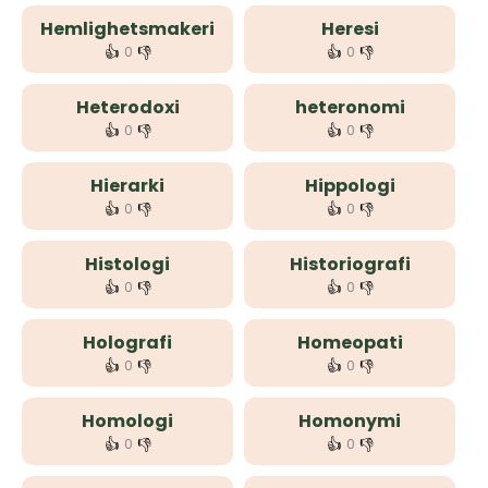
Hemlighetsmakeri
Heresi
👍
👎
👍
👎
0
0
Heterodoxi
heteronomi
👍
👎
👍
👎
0
0
Hierarki
Hippologi
👍
👎
👍
👎
0
0
Histologi
Historiografi
👍
👎
👍
👎
0
0
Holografi
Homeopati
👍
👎
👍
👎
0
0
Homologi
Homonymi
👍
👎
👍
👎
0
0