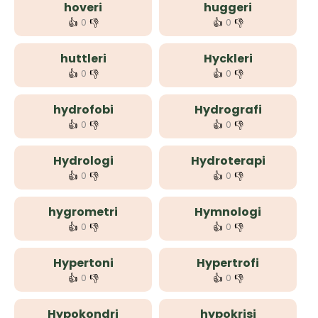
hoveri
huggeri
👍
👎
👍
👎
0
0
huttleri
Hyckleri
👍
👎
👍
👎
0
0
hydrofobi
Hydrografi
👍
👎
👍
👎
0
0
Hydrologi
Hydroterapi
👍
👎
👍
👎
0
0
hygrometri
Hymnologi
👍
👎
👍
👎
0
0
Hypertoni
Hypertrofi
👍
👎
👍
👎
0
0
Hypokondri
hypokrisi