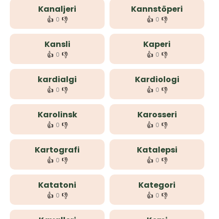
Kanaljeri
Kannstöperi
👍
👎
👍
👎
0
0
Kansli
Kaperi
👍
👎
👍
👎
0
0
kardialgi
Kardiologi
👍
👎
👍
👎
0
0
Karolinsk
Karosseri
👍
👎
👍
👎
0
0
Kartografi
Katalepsi
👍
👎
👍
👎
0
0
Katatoni
Kategori
👍
👎
👍
👎
0
0