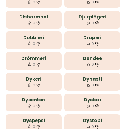
👍
👎
👍
👎
0
0
Disharmoni
Djurplågeri
👍
👎
👍
👎
0
0
Dobbleri
Draperi
👍
👎
👍
👎
0
0
Drömmeri
Dundee
👍
👎
👍
👎
0
0
Dykeri
Dynasti
👍
👎
👍
👎
0
0
Dysenteri
Dyslexi
👍
👎
👍
👎
0
0
Dyspepsi
Dystopi
👍
👎
👍
👎
0
0