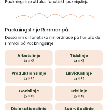
Packningslinje uttalas fonetiskt: pakniŋslinjə
Packningslinje Rimmar på:
Dessa rim är fonetiska rim ordnade på hur bra de
rimmar på Packningslinje
Arbetslinje
Tidslinje
👍
👎
👍
👎
0
0
Produktionslinje
Likviduslinje
👍
👎
👍
👎
0
0
Godslinje
Krislinje
👍
👎
👍
👎
0
0
Dislokationslinje
Spårvägslinje