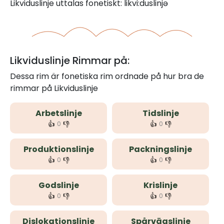
Likviduslinje uttalas fonetiskt: likvi:duslinjə
Likviduslinje Rimmar på:
Dessa rim är fonetiska rim ordnade på hur bra de
rimmar på Likviduslinje
Arbetslinje
Tidslinje
👍
👎
👍
👎
0
0
Produktionslinje
Packningslinje
👍
👎
👍
👎
0
0
Godslinje
Krislinje
👍
👎
👍
👎
0
0
Dislokationslinje
Spårvägslinje