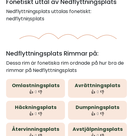
Fonetiskt uttal av Nedflyttningsplats
Nedflyttningsplats uttalas fonetiskt:
nedflytniŋsplats
Nedflyttningsplats Rimmar på:
Dessa rim är fonetiska rim ordnade på hur bra de
rimmar på Nedflyttningsplats
Omlastningsplats
Avrättningsplats
👍
👎
👍
👎
0
0
Häckningsplats
Dumpningsplats
👍
👎
👍
👎
0
0
Återvinningsplats
Avstjälpningsplats
👍
👎
👍
👎
0
0