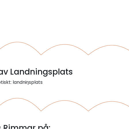
 av Landningsplats
tiskt: landniŋsplats
s Rimmar på: