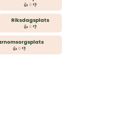
👍
👎
0
Riksdagsplats
👍
👎
0
arnomsorgsplats
👍
👎
0