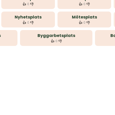
👍
👎
👍
👎
0
0
Nyhetsplats
Mötesplats
👍
👎
👍
👎
0
0
s
Byggarbetsplats
B
👍
👎
0