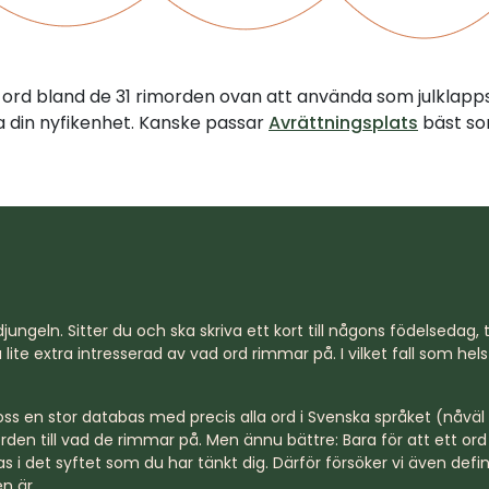
tt ord bland de 31 rimorden ovan att använda som julklapp
illa din nyfikenhet. Kanske passar
Avrättningsplats
bäst so
jungeln. Sitter du och ska skriva ett kort till någons födelsedag, til
lite extra intresserad av vad ord rimmar på. I vilket fall som hel
s en stor databas med precis alla ord i Svenska språket (nåväl n
rden till vad de rimmar på. Men ännu bättre: Bara för att ett o
s i det syftet som du har tänkt dig. Därför försöker vi även defi
n är.