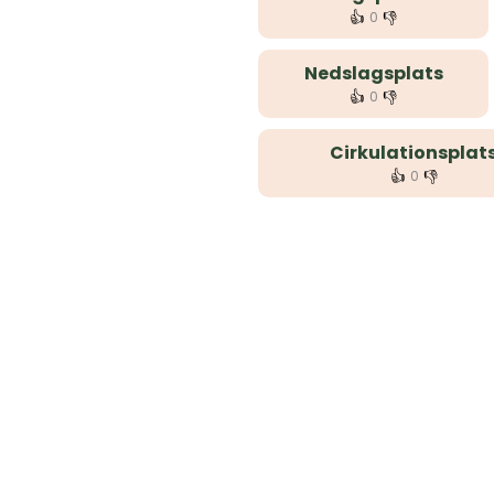
👍
👎
0
Nedslagsplats
👍
👎
0
Cirkulationsplat
👍
👎
0