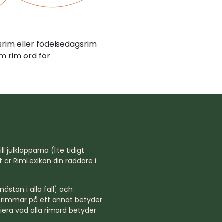
srim eller födelsedagsrim
m rim ord för
l julklapparna (lite tidigt
st är RimLexikon din räddare i
ästan i alla fall) och
rd rimmar på ett annat betyder
niera vad alla rimord betyder