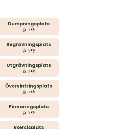
Dumpningsplats
👍
👎
0
Begravningsplats
👍
👎
0
Utgrävningsplats
👍
👎
0
Övervintringsplats
👍
👎
0
Förvaringsplats
👍
👎
0
Exercisplats