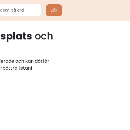
Sök
gsplats
och
llerade och kan därför
rbättra listan!