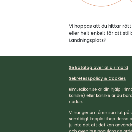
Vi hoppas att du hittar rä
eller helt enkelt för att st
Landningsplats?
Se katalog över alla rimord
Sekretesspolicy & Cookies
RimLexikon.se är din hjälp i rimd
kanske) eller kanske är du bara 
nöden.
Vi har genom åren samlat på os
samtidigt kopplat ihop dessa o
ju inte det att det kan använda
och även hur populära de orde