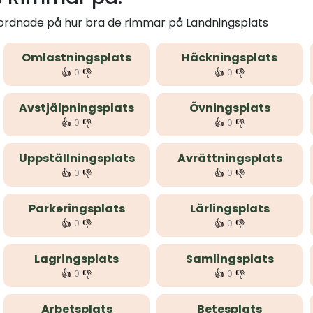
 ordnade på hur bra de rimmar på Landningsplats
Omlastningsplats
Häckningsplats
👍
👎
👍
👎
0
0
Avstjälpningsplats
Övningsplats
👍
👎
👍
👎
0
0
Uppställningsplats
Avrättningsplats
👍
👎
👍
👎
0
0
Parkeringsplats
Lärlingsplats
👍
👎
👍
👎
0
0
Lagringsplats
Samlingsplats
👍
👎
👍
👎
0
0
Arbetsplats
Betesplats