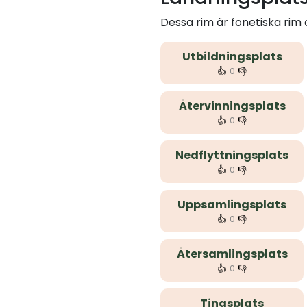
Dessa rim är fonetiska rim
Utbildningsplats
👍
👎
0
Återvinningsplats
👍
👎
0
Nedflyttningsplats
👍
👎
0
Uppsamlingsplats
👍
👎
0
Återsamlingsplats
👍
👎
0
Tingsplats