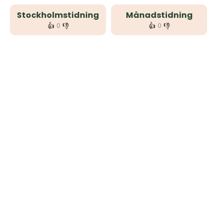
Stockholmstidning
Månadstidning
👍
👎
👍
👎
0
0