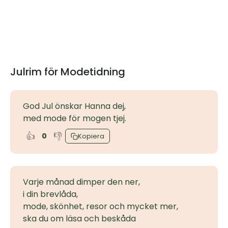
Julrim för Modetidning
God Jul önskar Hanna dej,
med mode för mogen tjej.
👍
👎
0
Kopiera
Varje månad dimper den ner,
i din brevlåda,
mode, skönhet, resor och mycket mer,
ska du om läsa och beskåda