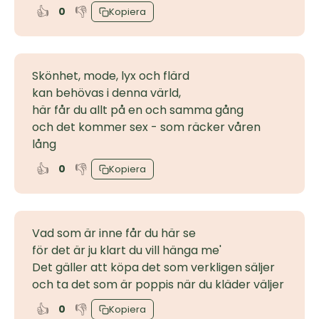
👍
👎
0
Kopiera
Skönhet, mode, lyx och flärd
kan behövas i denna värld,
här får du allt på en och samma gång
och det kommer sex - som räcker våren
lång
👍
👎
0
Kopiera
Vad som är inne får du här se
för det är ju klart du vill hänga me'
Det gäller att köpa det som verkligen säljer
och ta det som är poppis när du kläder väljer
👍
👎
0
Kopiera