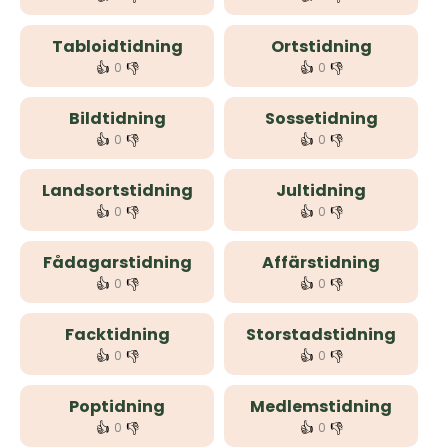
Tabloidtidning
Ortstidning
👍
👎
👍
👎
0
0
Bildtidning
Sossetidning
👍
👎
👍
👎
0
0
Landsortstidning
Jultidning
👍
👎
👍
👎
0
0
Fådagarstidning
Affärstidning
👍
👎
👍
👎
0
0
Facktidning
Storstadstidning
👍
👎
👍
👎
0
0
Poptidning
Medlemstidning
👍
👎
👍
👎
0
0