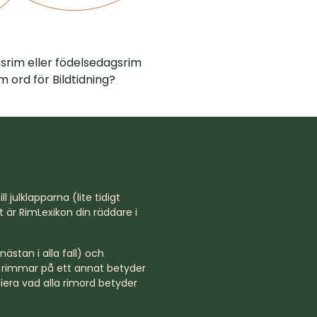
psrim eller födelsedagsrim
 ord för Bildtidning?
l julklapparna (lite tidigt
st är RimLexikon din räddare i
ästan i alla fall) och
rd rimmar på ett annat betyder
niera vad alla rimord betyder