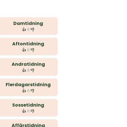
Damtidning
👍
👎
0
Aftontidning
👍
👎
0
Andratidning
👍
👎
0
Flerdagarstidning
👍
👎
0
Sossetidning
👍
👎
0
Affärstidning