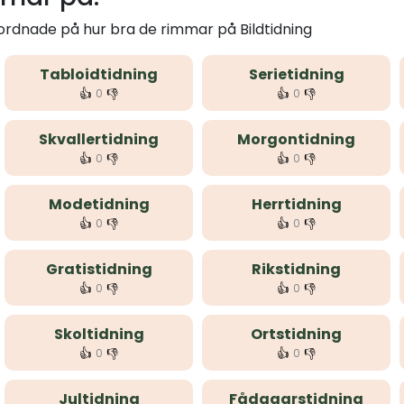
 ordnade på hur bra de rimmar på Bildtidning
Tabloidtidning
Serietidning
👍
👎
👍
👎
0
0
Skvallertidning
Morgontidning
👍
👎
👍
👎
0
0
Modetidning
Herrtidning
👍
👎
👍
👎
0
0
Gratistidning
Rikstidning
👍
👎
👍
👎
0
0
Skoltidning
Ortstidning
👍
👎
👍
👎
0
0
Jultidning
Fådagarstidning