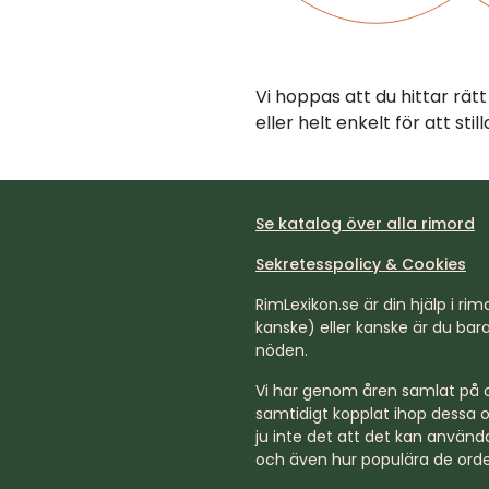
Vi hoppas att du hittar rä
eller helt enkelt för att st
Se katalog över alla rimord
Sekretesspolicy & Cookies
RimLexikon.se är din hjälp i rimd
kanske) eller kanske är du bara 
nöden.
Vi har genom åren samlat på os
samtidigt kopplat ihop dessa o
ju inte det att det kan använda
och även hur populära de orde