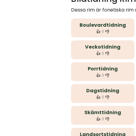
Dessa rim är fonetiska rim
Boulevardtidning
👍
👎
0
Veckotidning
👍
👎
0
Porrtidning
👍
👎
0
Dagstidning
👍
👎
0
Skämttidning
👍
👎
0
Landsortstidning