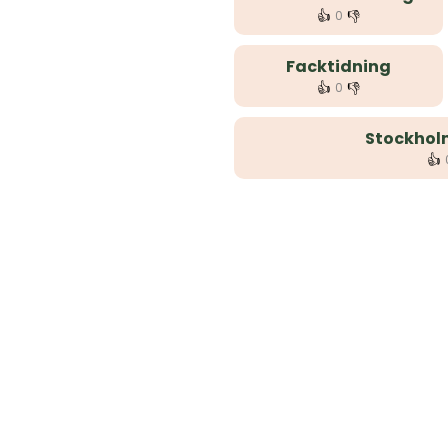
👍
👎
0
Facktidning
👍
👎
0
Stockhol
👍