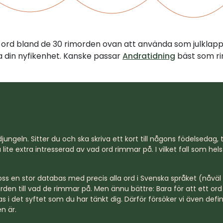
tt ord bland de 30 rimorden ovan att använda som julklap
illa din nyfikenhet. Kanske passar
Andratidning
bäst som rim
jungeln. Sitter du och ska skriva ett kort till någons födelsedag, til
lite extra intresserad av vad ord rimmar på. I vilket fall som hel
s en stor databas med precis alla ord i Svenska språket (nåväl n
rden till vad de rimmar på. Men ännu bättre: Bara för att ett o
s i det syftet som du har tänkt dig. Därför försöker vi även defi
n är.