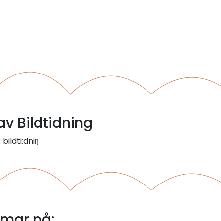
 av Bildtidning
 bildti:dniŋ
mmar på: