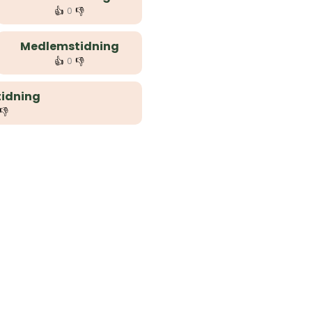
👍
👎
0
Medlemstidning
👍
👎
0
idning
👎