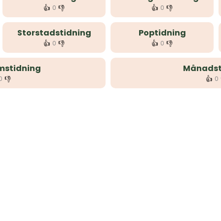
👍
👎
👍
👎
0
0
Storstadstidning
Poptidning
👍
👎
👍
👎
0
0
mstidning
Månadst
👎
👍
0
0