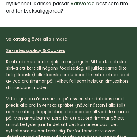
nyfikenhet. Kanske passar
Vanvörda
bäst som rim
ord för Lycksaliggjorda?
Se katalog över alla rimord
Sekretesspolicy & Cookies
RimLexikon.se är din hjälp i rimdjungeln. Sitter du och ska
skriva ett kort till någons födelsedag, till julklapparna (lite
tidigt kanske) eller kanske är du bara lite extra intresserad
av vad ord rimmar på. I vilket fall som helst är RimLexikon
din räddare i nöden.
Vi har genom åren samlat på oss en stor databas med
precis alla ord i Svenska språket (nåväl nästan i alla fall)
och samtidigt kopplat ihop dessa orden till vad de rimmar
på. Men ännu bättre: Bara för att ett ord rimmar på ett
annat betyder ju inte det att det kan användas i det
syftet som du har tänkt dig. Därför försöker vi även