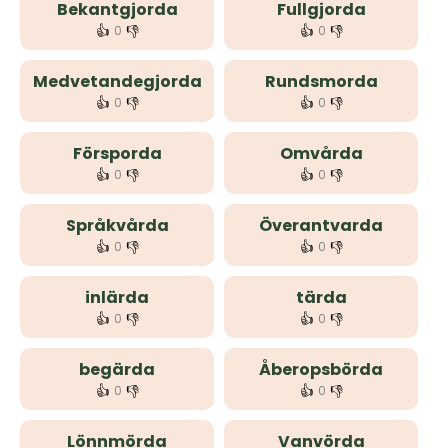
Bekantgjorda
Fullgjorda
👍
👎
👍
👎
0
0
Medvetandegjorda
Rundsmorda
👍
👎
👍
👎
0
0
Försporda
Omvårda
👍
👎
👍
👎
0
0
Språkvårda
Överantvarda
👍
👎
👍
👎
0
0
inlärda
tärda
👍
👎
👍
👎
0
0
begärda
Åberopsbörda
👍
👎
👍
👎
0
0
Lönnmörda
Vanvörda