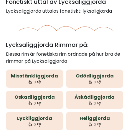
Fonetiskt uttal av Lycksaliggjorda
Lycksaliggjorda uttalas fonetiskt: lyksaligjo:rda
Lycksaliggjorda Rimmar på:
Dessa rim är fonetiska rim ordnade på hur bra de
rimmar på Lycksaliggjorda
Misstänkliggjorda
Odödliggjorda
👍
👎
👍
👎
0
0
Oskadliggjorda
Åskådliggjorda
👍
👎
👍
👎
0
0
Lyckliggjorda
Heliggjorda
👍
👎
👍
👎
0
0