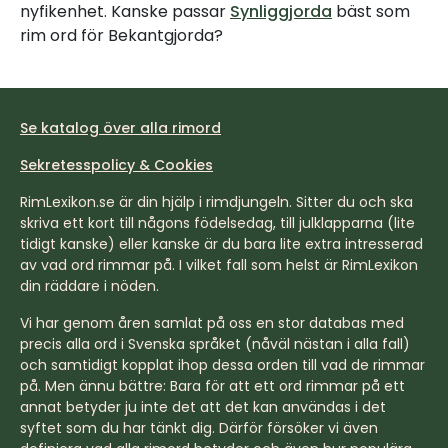
nyfikenhet. Kanske passar
Synliggjorda
bäst som
rim ord för Bekantgjorda?
Se katalog över alla rimord
Sekretesspolicy & Cookies
RimLexikon.se är din hjälp i rimdjungeln. Sitter du och ska
skriva ett kort till någons födelsedag, till julklapparna (lite
tidigt kanske) eller kanske är du bara lite extra intresserad
av vad ord rimmar på. I vilket fall som helst är RimLexikon
din räddare i nöden.
Vi har genom åren samlat på oss en stor databas med
precis alla ord i Svenska språket (nåväl nästan i alla fall)
och samtidigt kopplat ihop dessa orden till vad de rimmar
på. Men ännu bättre: Bara för att ett ord rimmar på ett
annat betyder ju inte det att det kan användas i det
syftet som du har tänkt dig. Därför försöker vi även