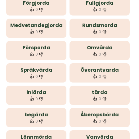
Förgjorda
Fullgjorda
👍
👎
👍
👎
0
0
Medvetandegjorda
Rundsmorda
👍
👎
👍
👎
0
0
Försporda
Omvårda
👍
👎
👍
👎
0
0
Språkvårda
Överantvarda
👍
👎
👍
👎
0
0
inlärda
tärda
👍
👎
👍
👎
0
0
begärda
Åberopsbörda
👍
👎
👍
👎
0
0
Lönnmörda
Vanvörda