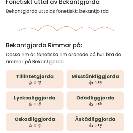
Fonetiskt uttal av Bekantgjorda
Bekantgjorda uttalas fonetiskt: bəkantjo:rda
Bekantgjorda Rimmar på:
Dessa rim är fonetiska rim ordnade på hur bra de
rimmar på Bekantgjorda
Tillintetgjorda
Misstänkliggjorda
👍
👎
👍
👎
0
0
Lycksaliggjorda
Odödliggjorda
👍
👎
👍
👎
0
0
Oskadliggjorda
Åskådliggjorda
👍
👎
👍
👎
0
0