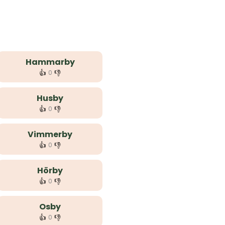
Hammarby
👍
👎
0
Husby
👍
👎
0
Vimmerby
👍
👎
0
Hörby
👍
👎
0
Osby
👍
👎
0