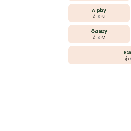
Alpby
👍
👎
0
Ödeby
👍
👎
0
Ed
👍