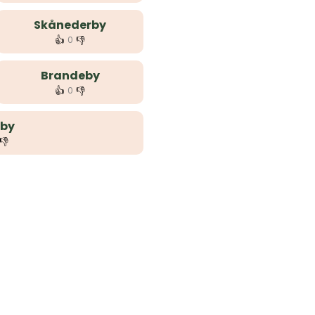
Skånederby
👍
👎
0
Brandeby
👍
👎
0
gby
👎