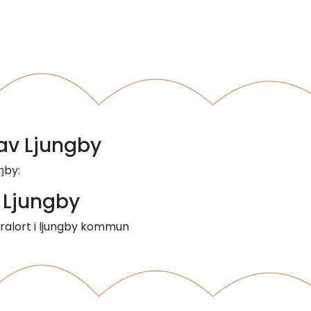
 av Ljungby
ŋby:
- Ljungby
tralort i ljungby kommun