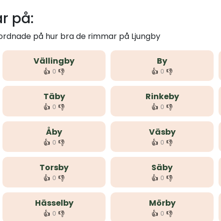
r på:
 ordnade på hur bra de rimmar på Ljungby
Vällingby
By
👍
👎
👍
👎
0
0
Täby
Rinkeby
👍
👎
👍
👎
0
0
Åby
Väsby
👍
👎
👍
👎
0
0
Torsby
Säby
👍
👎
👍
👎
0
0
Hässelby
Mörby
👍
👎
👍
👎
0
0