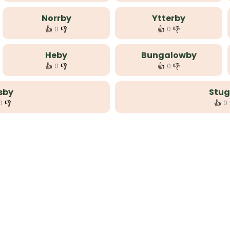
Norrby
Ytterby
👍
👎
👍
👎
0
0
Heby
Bungalowby
👍
👎
👍
👎
0
0
sby
Stu
👎
👍
0
0