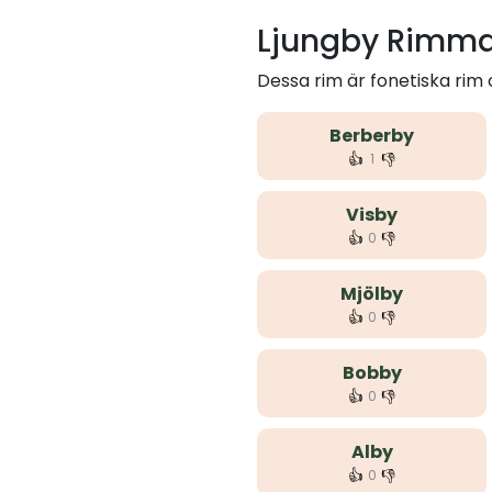
Ljungby Rimma
Dessa rim är fonetiska rim
Berberby
👍
👎
1
Visby
👍
👎
0
Mjölby
👍
👎
0
Bobby
👍
👎
0
Alby
👍
👎
0