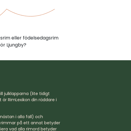
psrim eller födelsedagsrim
ör Ljungby?
l julklapparna (lite tidigt
st är RimLexikon din räddare i
ästan i alla fall) och
rd rimmar på ett annat betyder
niera vad alla rimord betyder