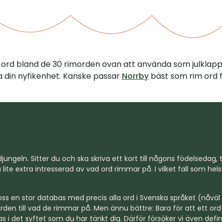
tt ord bland de 30 rimorden ovan att använda som julklap
illa din nyfikenhet. Kanske passar
Norrby
bäst som rim ord f
jungeln. Sitter du och ska skriva ett kort till någons födelsedag, til
lite extra intresserad av vad ord rimmar på. I vilket fall som hel
s en stor databas med precis alla ord i Svenska språket (nåväl n
rden till vad de rimmar på. Men ännu bättre: Bara för att ett o
s i det syftet som du har tänkt dig. Därför försöker vi även defi