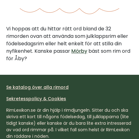
Vi hoppas att du hittar rätt ord bland de 32
rimorden ovan att använda som julklappsrim eller
födelsedagsrim eller helt enkelt för att stilla din
nyfikenhet. Kanske passar
Mörby
bäst som rim ord
för Åby?
Se katalog över alla rimord
Sekretesspolicy & Cookies
RimLexikon.se är din hjälp i rimdjungeln. Sitter du och ska
skriva ett kort till någons födelsedag, till julklapparna (lite
tidigt kanske) eller kanske är du bara lite extra intresserad
av vad ord rimmar på. I vilket fall som helst är RimLexikon
din räddare i nöden.