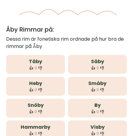
Åby Rimmar på:
Dessa rim är fonetiska rim ordnade på hur bra de
rimmar på Åby
Täby
Säby
👍
👎
👍
👎
0
0
Heby
Småby
👍
👎
👍
👎
0
0
Snöby
By
👍
👎
👍
👎
0
0
Hammarby
Visby
👍
👎
👍
👎
0
0