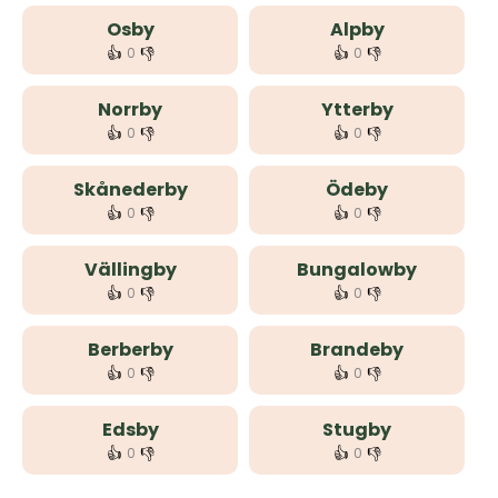
Osby
Alpby
👍
👎
👍
👎
0
0
Norrby
Ytterby
👍
👎
👍
👎
0
0
Skånederby
Ödeby
👍
👎
👍
👎
0
0
Vällingby
Bungalowby
👍
👎
👍
👎
0
0
Berberby
Brandeby
👍
👎
👍
👎
0
0
Edsby
Stugby
👍
👎
👍
👎
0
0