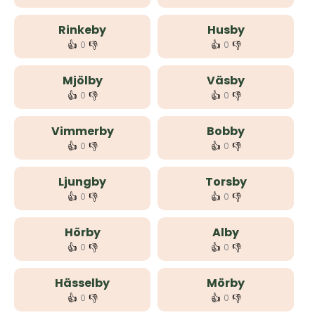
Rinkeby
Husby
👍
👎
👍
👎
0
0
Mjölby
Väsby
👍
👎
👍
👎
0
0
Vimmerby
Bobby
👍
👎
👍
👎
0
0
Ljungby
Torsby
👍
👎
👍
👎
0
0
Hörby
Alby
👍
👎
👍
👎
0
0
Hässelby
Mörby
👍
👎
👍
👎
0
0