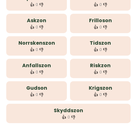
👍
👎
👍
👎
0
0
Askzon
Frilloson
👍
👎
👍
👎
0
0
Norrskenszon
Tidszon
👍
👎
👍
👎
0
0
Anfallszon
Riskzon
👍
👎
👍
👎
0
0
Gudson
Krigszon
👍
👎
👍
👎
0
0
Skyddszon
👍
👎
0