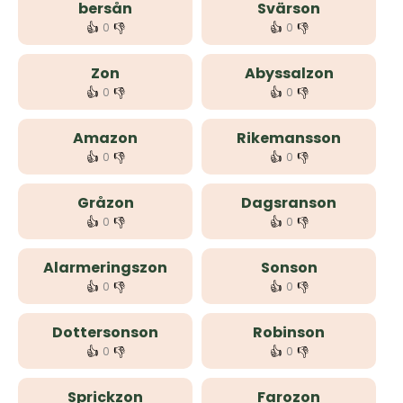
bersån
Svärson
👍
👎
👍
👎
0
0
Zon
Abyssalzon
👍
👎
👍
👎
0
0
Amazon
Rikemansson
👍
👎
👍
👎
0
0
Gråzon
Dagsranson
👍
👎
👍
👎
0
0
Alarmeringszon
Sonson
👍
👎
👍
👎
0
0
Dottersonson
Robinson
👍
👎
👍
👎
0
0
Sprickzon
Farozon