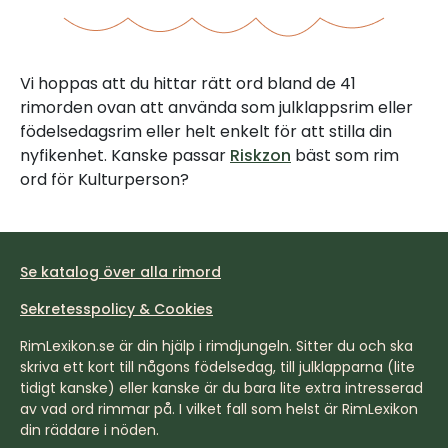
Vi hoppas att du hittar rätt ord bland de 41
rimorden ovan att använda som julklappsrim eller
födelsedagsrim eller helt enkelt för att stilla din
nyfikenhet. Kanske passar
Riskzon
bäst som rim
ord för Kulturperson?
Se katalog över alla rimord
Sekretesspolicy & Cookies
RimLexikon.se är din hjälp i rimdjungeln. Sitter du och ska
skriva ett kort till någons födelsedag, till julklapparna (lite
tidigt kanske) eller kanske är du bara lite extra intresserad
av vad ord rimmar på. I vilket fall som helst är RimLexikon
din räddare i nöden.