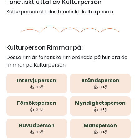
Fonetiskt uttal av Kulturperson
Kulturperson uttalas fonetiskt: kultu:rpeso:n
Kulturperson Rimmar på:
Dessa rim är fonetiska rim ordnade på hur bra de
rimmar på Kulturperson
Intervjuperson
Ståndsperson
👍
👎
👍
👎
0
0
Försöksperson
Myndighetsperson
👍
👎
👍
👎
0
0
Huvudperson
Mansperson
👍
👎
👍
👎
0
0