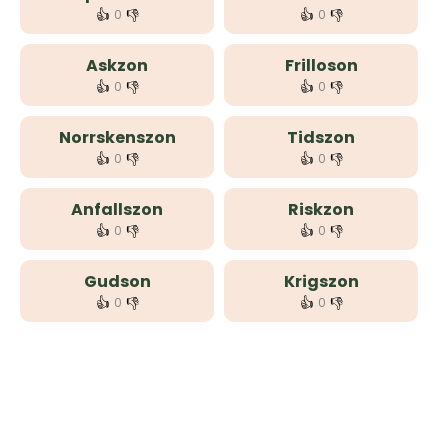
👍
👎
👍
👎
0
0
Askzon
Frilloson
👍
👎
👍
👎
0
0
Norrskenszon
Tidszon
👍
👎
👍
👎
0
0
Anfallszon
Riskzon
👍
👎
👍
👎
0
0
Gudson
Krigszon
👍
👎
👍
👎
0
0