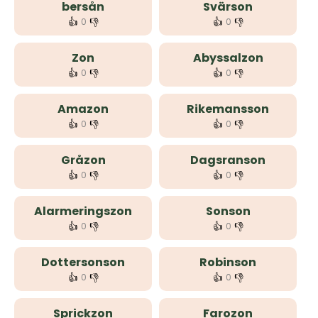
bersån
Svärson
👍
👎
👍
👎
0
0
Zon
Abyssalzon
👍
👎
👍
👎
0
0
Amazon
Rikemansson
👍
👎
👍
👎
0
0
Gråzon
Dagsranson
👍
👎
👍
👎
0
0
Alarmeringszon
Sonson
👍
👎
👍
👎
0
0
Dottersonson
Robinson
👍
👎
👍
👎
0
0
Sprickzon
Farozon