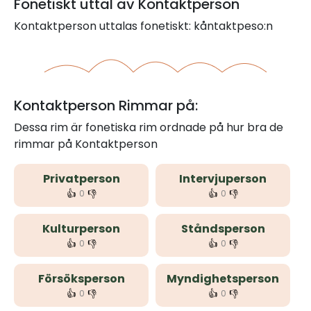
Fonetiskt uttal av Kontaktperson
Kontaktperson uttalas fonetiskt: kåntaktpeso:n
Kontaktperson Rimmar på:
Dessa rim är fonetiska rim ordnade på hur bra de
rimmar på Kontaktperson
Privatperson
Intervjuperson
👍
👎
👍
👎
0
0
Kulturperson
Ståndsperson
👍
👎
👍
👎
0
0
Försöksperson
Myndighetsperson
👍
👎
👍
👎
0
0