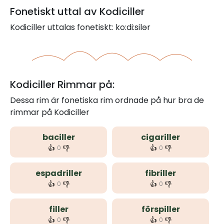
Fonetiskt uttal av Kodiciller
Kodiciller uttalas fonetiskt: ko:di:silər
Kodiciller Rimmar på:
Dessa rim är fonetiska rim ordnade på hur bra de
rimmar på Kodiciller
baciller
cigariller
👍
👎
👍
👎
0
0
espadriller
fibriller
👍
👎
👍
👎
0
0
filler
förspiller
👍
👎
👍
👎
0
0