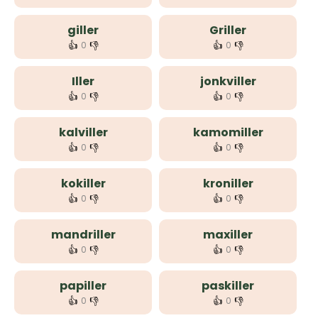
giller
Griller
👍
👎
👍
👎
0
0
Iller
jonkviller
👍
👎
👍
👎
0
0
kalviller
kamomiller
👍
👎
👍
👎
0
0
kokiller
kroniller
👍
👎
👍
👎
0
0
mandriller
maxiller
👍
👎
👍
👎
0
0
papiller
paskiller
👍
👎
👍
👎
0
0