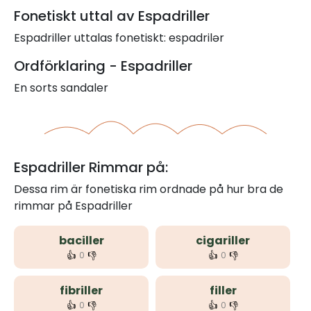
Fonetiskt uttal av Espadriller
Espadriller uttalas fonetiskt: espadrilər
Ordförklaring - Espadriller
En sorts sandaler
Espadriller Rimmar på:
Dessa rim är fonetiska rim ordnade på hur bra de
rimmar på Espadriller
baciller
cigariller
👍
👎
👍
👎
0
0
fibriller
filler
👍
👎
👍
👎
0
0