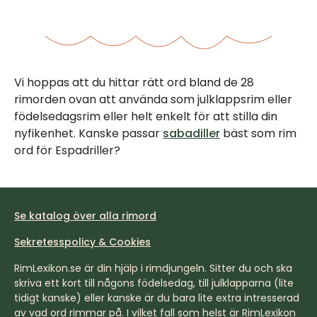
Vi hoppas att du hittar rätt ord bland de 28
rimorden ovan att använda som julklappsrim eller
födelsedagsrim eller helt enkelt för att stilla din
nyfikenhet. Kanske passar
sabadiller
bäst som rim
ord för Espadriller?
Se katalog över alla rimord
Sekretesspolicy & Cookies
RimLexikon.se är din hjälp i rimdjungeln. Sitter du och ska
skriva ett kort till någons födelsedag, till julklapparna (lite
tidigt kanske) eller kanske är du bara lite extra intresserad
av vad ord rimmar på. I vilket fall som helst är RimLexikon