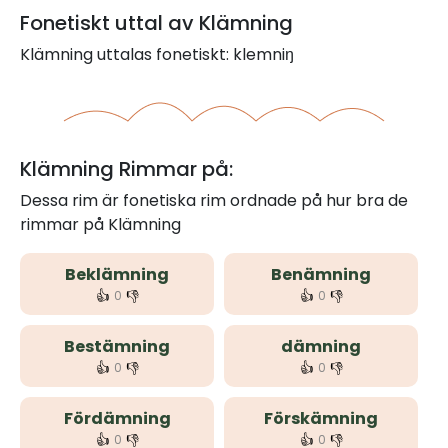
Fonetiskt uttal av Klämning
Klämning uttalas fonetiskt: klemniŋ
Klämning Rimmar på:
Dessa rim är fonetiska rim ordnade på hur bra de
rimmar på Klämning
Beklämning
Benämning
👍
👎
👍
👎
0
0
Bestämning
dämning
👍
👎
👍
👎
0
0
Fördämning
Förskämning
👍
👎
👍
👎
0
0