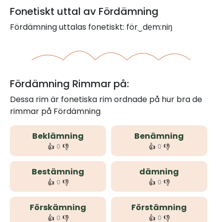
Fonetiskt uttal av Fördämning
Fördämning uttalas fonetiskt: för‿dẹm:niŋ
Fördämning Rimmar på:
Dessa rim är fonetiska rim ordnade på hur bra de
rimmar på Fördämning
Beklämning
Benämning
👍
👎
👍
👎
0
0
Bestämning
dämning
👍
👎
👍
👎
0
0
Förskämning
Förstämning
👍
👎
👍
👎
0
0