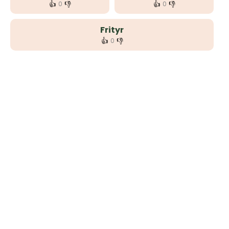
👍
👎
👍
👎
0
0
Frityr
👍
👎
0