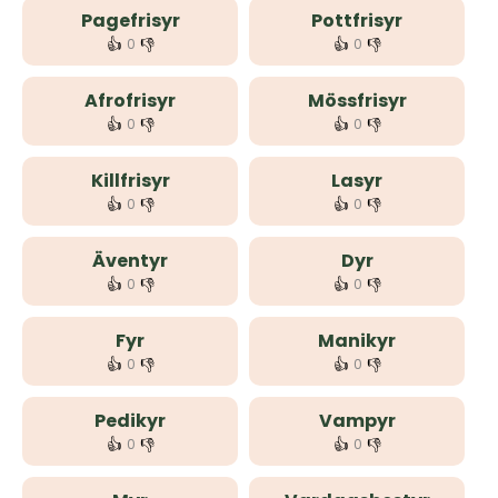
Pagefrisyr
Pottfrisyr
👍
👎
👍
👎
0
0
Afrofrisyr
Mössfrisyr
👍
👎
👍
👎
0
0
Killfrisyr
Lasyr
👍
👎
👍
👎
0
0
Äventyr
Dyr
👍
👎
👍
👎
0
0
Fyr
Manikyr
👍
👎
👍
👎
0
0
Pedikyr
Vampyr
👍
👎
👍
👎
0
0