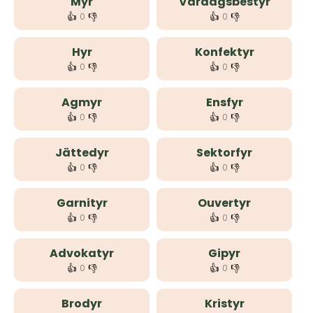
Myr
Vardagsbestyr
👍
👎
👍
👎
0
0
Hyr
Konfektyr
👍
👎
👍
👎
0
0
Agmyr
Ensfyr
👍
👎
👍
👎
0
0
Jättedyr
Sektorfyr
👍
👎
👍
👎
0
0
Garnityr
Ouvertyr
👍
👎
👍
👎
0
0
Advokatyr
Gipyr
👍
👎
👍
👎
0
0
Brodyr
Kristyr