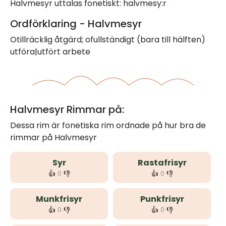
Halvmesyr uttalas fonetiskt: halvmesy:r
Ordförklaring - Halvmesyr
Otillräcklig åtgärd; ofullständigt (bara till hälften)
utföra|utfört arbete
Halvmesyr Rimmar på:
Dessa rim är fonetiska rim ordnade på hur bra de
rimmar på Halvmesyr
Syr
Rastafrisyr
👍
👎
👍
👎
0
0
Munkfrisyr
Punkfrisyr
👍
👎
👍
👎
0
0