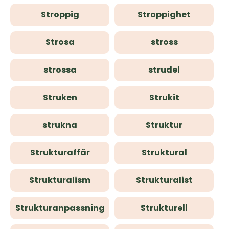
Stroppig
Stroppighet
Strosa
stross
strossa
strudel
Struken
Strukit
strukna
Struktur
Strukturaffär
Struktural
Strukturalism
Strukturalist
Strukturanpassning
Strukturell