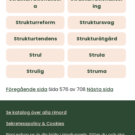
a
ing
Strukturreform
Struktursvag
Strukturtendens
Strukturåtgärd
Strul
Strula
Strulig
Struma
Föregående sida
Sida 576 av 708
Nästa sida
Se katalog över alla rimord
Sekretesspolicy & Cookies
RimLexikon.se är din hjälp i rimdjungeln. Sitter du och ska