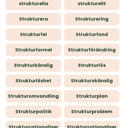
strukturella
strukturellt
Strukturera
Strukturering
Strukturfel
Strukturfond
Strukturformel
Strukturförändring
Strukturkänslig
Strukturlös
Strukturlöshet
Strukturokänslig
Strukturomvandling
Strukturplan
Strukturpolitik
Strukturproblem
Strukturrationaliser
Strukturrationaliser