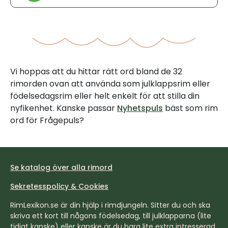
Vi hoppas att du hittar rätt ord bland de 32
rimorden ovan att använda som julklappsrim eller
födelsedagsrim eller helt enkelt för att stilla din
nyfikenhet. Kanske passar
Nyhetspuls
bäst som rim
ord för Frågepuls?
Se katalog över alla rimord
Sekretesspolicy & Cookies
RimLexikon.se är din hjälp i rimdjungeln. Sitter du och ska
skriva ett kort till någons födelsedag, till julklapparna (lite
tidigt kanske) eller kanske är du bara lite extra intresserad