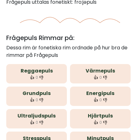
Frågepuls uttalas fonetiskt: fro:jəpuls
Frågepuls Rimmar på:
Dessa rim är fonetiska rim ordnade på hur bra de
rimmar på Frågepuls
Reggaepuls
Värmepuls
👍
👎
👍
👎
0
0
Grundpuls
Energipuls
👍
👎
👍
👎
0
0
Ultraljudspuls
Hjärtpuls
👍
👎
👍
👎
0
0
Stresspuls
Minutpuls