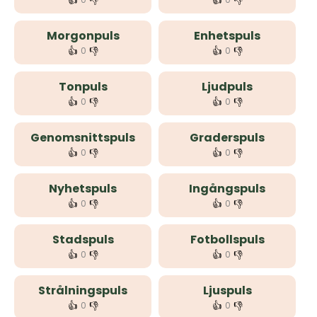
👍
👎
👍
👎
Morgonpuls
Enhetspuls
👍
👎
👍
👎
0
0
Tonpuls
Ljudpuls
👍
👎
👍
👎
0
0
Genomsnittspuls
Graderspuls
👍
👎
👍
👎
0
0
Nyhetspuls
Ingångspuls
👍
👎
👍
👎
0
0
Stadspuls
Fotbollspuls
👍
👎
👍
👎
0
0
Strålningspuls
Ljuspuls
👍
👎
👍
👎
0
0