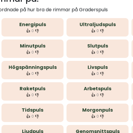
m ordnade på hur bra de rimmar på Graderspuls
Energipuls
Ultraljudspuls
👍
👎
👍
👎
0
0
Minutpuls
Slutpuls
👍
👎
👍
👎
0
0
Högspänningspuls
Livspuls
👍
👎
👍
👎
0
0
Raketpuls
Arbetspuls
👍
👎
👍
👎
0
0
Tidspuls
Morgonpuls
👍
👎
👍
👎
0
0
Ljudpuls
Genomsnittspuls