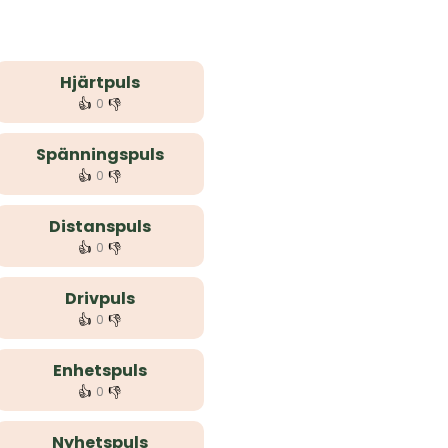
Hjärtpuls
👍
👎
0
Spänningspuls
👍
👎
0
Distanspuls
👍
👎
0
Drivpuls
👍
👎
0
Enhetspuls
👍
👎
0
Nyhetspuls