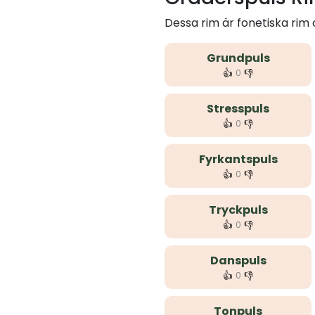
Dessa rim är fonetiska ri
Grundpuls
👍
👎
0
Stresspuls
👍
👎
0
Fyrkantspuls
👍
👎
0
Tryckpuls
👍
👎
0
Danspuls
👍
👎
0
Tonpuls