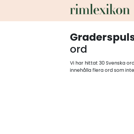
Graderspul
ord
Vi har hittat 30 Svenska o
innehålla flera ord som int