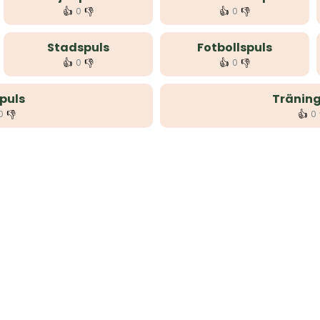
👍
👎
👍
👎
0
0
Stadspuls
Fotbollspuls
👍
👎
👍
👎
0
0
puls
Träning
👎
👍
0
0