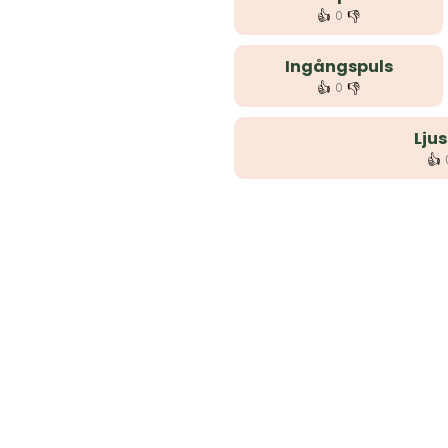
👍
👎
0
Ingångspuls
👍
👎
0
Ljus
👍