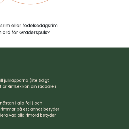
psrim eller födelsedagsrim
 ord för Graderspuls?
l julklapparna (lite tidigt
st är RimLexikon din räddare i
ästan i alla fall) och
rd rimmar på ett annat betyder
niera vad alla rimord betyder