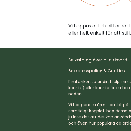
Vi hoppas att du hittar rä
eller helt enkelt för att st
Se katalog över alla rimord
Sekretesspolicy & Cookies
RimLexikon.se är din hjälp i rimd
kanske) eller kanske är du bara 
nöden.
Vi har genom åren samlat på os
samtidigt kopplat ihop dessa o
ju inte det att det kan använda
och även hur populära de orde