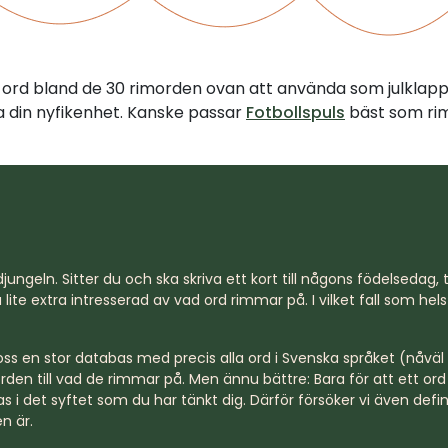
tt ord bland de 30 rimorden ovan att använda som julklap
illa din nyfikenhet. Kanske passar
Fotbollspuls
bäst som rim
jungeln. Sitter du och ska skriva ett kort till någons födelsedag, til
lite extra intresserad av vad ord rimmar på. I vilket fall som hel
s en stor databas med precis alla ord i Svenska språket (nåväl n
rden till vad de rimmar på. Men ännu bättre: Bara för att ett o
s i det syftet som du har tänkt dig. Därför försöker vi även defi
n är.