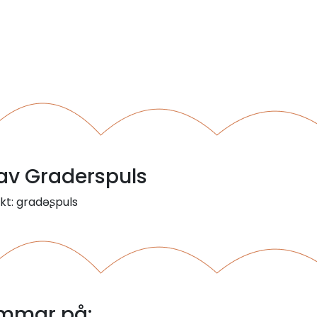
 av Graderspuls
kt: gradəʂpuls
immar på: