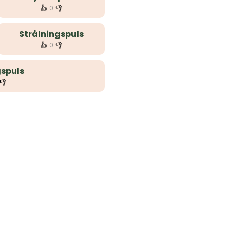
👍
👎
0
Strålningspuls
👍
👎
0
spuls
👎