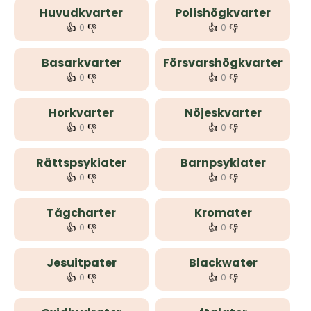
Huvudkvarter
Polishögkvarter
👍
👎
👍
👎
0
0
Basarkvarter
Försvarshögkvarter
👍
👎
👍
👎
0
0
Horkvarter
Nöjeskvarter
👍
👎
👍
👎
0
0
Rättspsykiater
Barnpsykiater
👍
👎
👍
👎
0
0
Tågcharter
Kromater
👍
👎
👍
👎
0
0
Jesuitpater
Blackwater
👍
👎
👍
👎
0
0