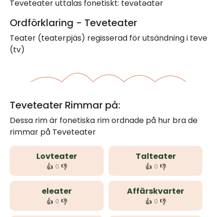
Teveteater uttalas fonetiskt: tevətəatər
Ordförklaring - Teveteater
Teater (teaterpjäs) regisserad för utsändning i teve
(tv)
Teveteater Rimmar på:
Dessa rim är fonetiska rim ordnade på hur bra de
rimmar på Teveteater
Lovteater
Talteater
👍
👎
👍
👎
0
0
eleater
Affärskvarter
👍
👎
👍
👎
0
0