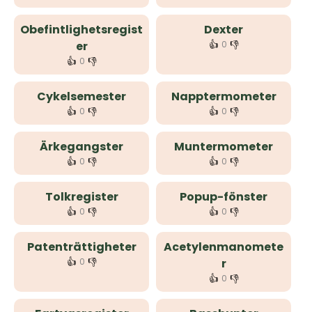
Obefintlighetsregist
Dexter
👍
👎
er
0
👍
👎
0
Cykelsemester
Napptermometer
👍
👎
👍
👎
0
0
Ärkegangster
Muntermometer
👍
👎
👍
👎
0
0
Tolkregister
Popup-fönster
👍
👎
👍
👎
0
0
Patenträttigheter
Acetylenmanomete
👍
👎
0
r
👍
👎
0