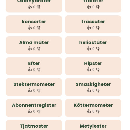
Oxidhydrater
ftalater
👍
👎
👍
👎
0
0
konsorter
trassater
👍
👎
👍
👎
0
0
Alma mater
heliostater
👍
👎
👍
👎
0
0
Efter
Hipster
👍
👎
👍
👎
0
0
Stektermometer
Smaskigheter
👍
👎
👍
👎
0
0
Abonnentregister
Köttermometer
👍
👎
👍
👎
0
0
Tjatmoster
Metylester