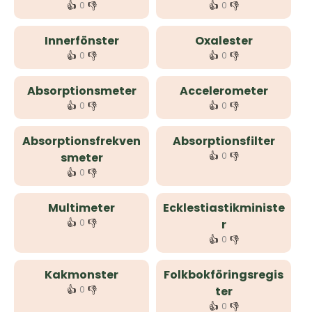
👍
👎
👍
👎
0
0
Innerfönster
Oxalester
👍
👎
👍
👎
0
0
Absorptionsmeter
Accelerometer
👍
👎
👍
👎
0
0
Absorptionsfrekven
Absorptionsfilter
👍
👎
smeter
0
👍
👎
0
Multimeter
Ecklestiastikministe
👍
👎
0
r
👍
👎
0
Kakmonster
Folkbokföringsregis
👍
👎
0
ter
👍
👎
0