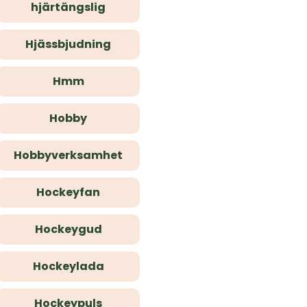
hjärtängslig
Hjässbjudning
Hmm
Hobby
Hobbyverksamhet
Hockeyfan
Hockeygud
Hockeylada
Hockeypuls