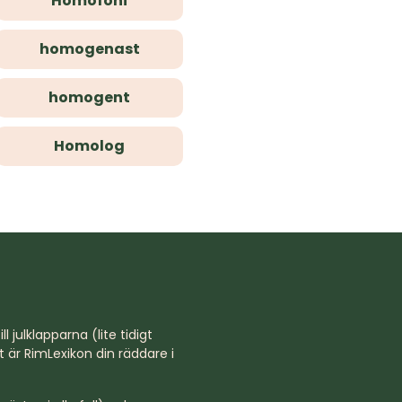
Homofoni
homogenast
homogent
Homolog
l julklapparna (lite tidigt
st är RimLexikon din räddare i