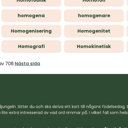
Homofobisk
Homofon
homogena
homogenare
Homogenisering
Homogenitet
Homografi
Homokinetisk
 av 708
Nästa sida
jungeln. Sitter du och ska skriva ett kort till någons födelsedag, til
lite extra intresserad av vad ord rimmar på. I vilket fall som hel