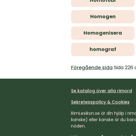
Homofobi
Homogen
Homogenisera
homograf
Föregående sida
Sida 226
Se katalog över alla rimord
Sekretesspolicy & Cookies
RimLexikon.se är din hjälp i rimd
kanske) eller kanske är du bara 
nöden.