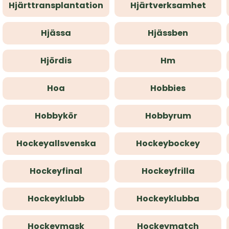
Hjärttransplantation
Hjärtverksamhet
Hjässa
Hjässben
Hjördis
Hm
Hoa
Hobbies
Hobbykör
Hobbyrum
Hockeyallsvenska
Hockeybockey
Hockeyfinal
Hockeyfrilla
Hockeyklubb
Hockeyklubba
Hockeymask
Hockeymatch