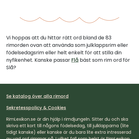
Vi hoppas att du hittar rätt ord bland de 83
rimorden ovan att använda som julklappsrim eller
födelsedagsrim eller helt enkelt för att stilla din
nyfikenhet. Kanske passar
Flå
bäst som rim ord för
Slå?
Se katalog över alla rimord
Sekretesspolicy & Cookies
RimLexikon.se är din hjälp i rimdjungeln. Sitter du och ska
skriva ett kort till någons födelsedag, till julklapparna (lite
tidigt kanske) eller kanske är du bara lite extra intresserad
av vad ord rimmar på. I vilket fall som helst är RimLexikon