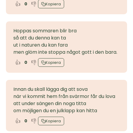
👍
👎
0
Kopiera
Hoppas sommaren blir bra
så att du denna kan ta
ut i naturen du kan fara
men glöm inte stoppa något gott i den bara.
👍
👎
0
Kopiera
Innan du skall lägga dig att sova
när vi kommit hem från svärmor får du lova
att under sängen din noga titta
om möjligen du en julklapp kan hitta
👍
👎
0
Kopiera