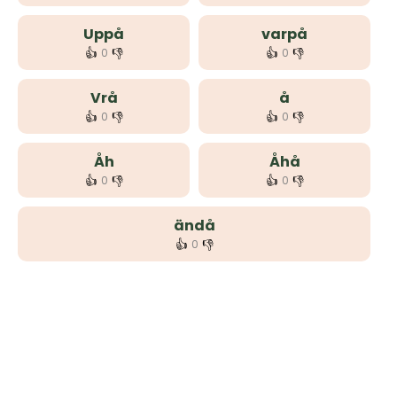
Uppå
varpå
👍
👎
👍
👎
0
0
Vrå
å
👍
👎
👍
👎
0
0
Åh
Åhå
👍
👎
👍
👎
0
0
ändå
👍
👎
0