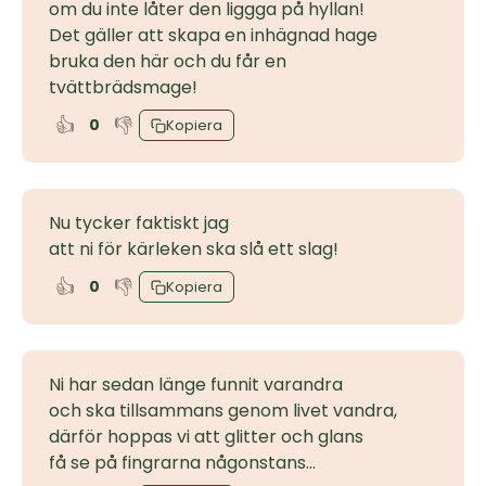
om du inte låter den liggga på hyllan!
Det gäller att skapa en inhägnad hage
bruka den här och du får en
tvättbrädsmage!
👍
👎
0
Kopiera
Nu tycker faktiskt jag
att ni för kärleken ska slå ett slag!
👍
👎
0
Kopiera
Ni har sedan länge funnit varandra
och ska tillsammans genom livet vandra,
därför hoppas vi att glitter och glans
få se på fingrarna någonstans...