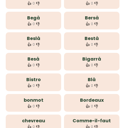
👍
👎
👍
👎
0
0
Begå
Berså
👍
👎
👍
👎
0
0
Beslå
Bestå
👍
👎
👍
👎
0
0
Beså
Bigarrå
👍
👎
👍
👎
0
0
Bistro
Blå
👍
👎
👍
👎
0
0
bonmot
Bordeaux
👍
👎
👍
👎
0
0
chevreau
Comme-il-faut
👍
👎
👍
👎
0
0