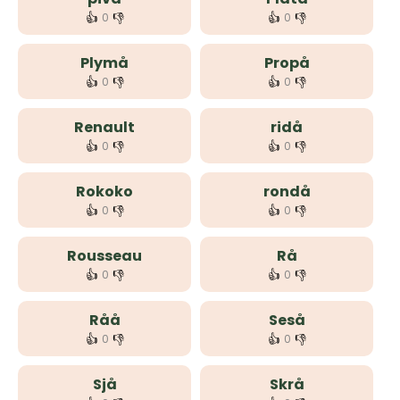
👍
👎
👍
👎
0
0
Plymå
Propå
👍
👎
👍
👎
0
0
Renault
ridå
👍
👎
👍
👎
0
0
Rokoko
rondå
👍
👎
👍
👎
0
0
Rousseau
Rå
👍
👎
👍
👎
0
0
Råå
Seså
👍
👎
👍
👎
0
0
Sjå
Skrå