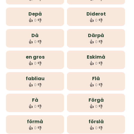
Depå
Diderot
👍
👎
👍
👎
0
0
Då
Därpå
👍
👎
👍
👎
0
0
en gros
Eskimå
👍
👎
👍
👎
0
0
fabliau
Flå
👍
👎
👍
👎
0
0
Få
Förgå
👍
👎
👍
👎
0
0
förmå
förslå
👍
👎
👍
👎
0
0