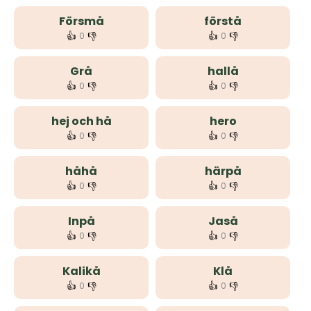
Försmå
förstå
👍
👎
👍
👎
0
0
Grå
hallå
👍
👎
👍
👎
0
0
hej och hå
hero
👍
👎
👍
👎
0
0
håhå
härpå
👍
👎
👍
👎
0
0
Inpå
Jaså
👍
👎
👍
👎
0
0
Kalikå
Klå
👍
👎
👍
👎
0
0