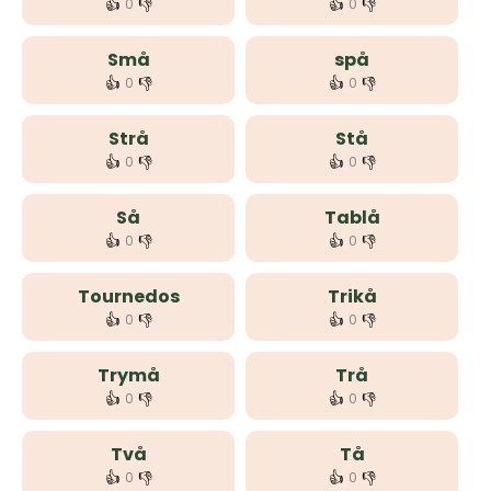
👍
👎
👍
👎
0
0
Små
spå
👍
👎
👍
👎
0
0
Strå
Stå
👍
👎
👍
👎
0
0
Så
Tablå
👍
👎
👍
👎
0
0
Tournedos
Trikå
👍
👎
👍
👎
0
0
Trymå
Trå
👍
👎
👍
👎
0
0
Två
Tå
👍
👎
👍
👎
0
0