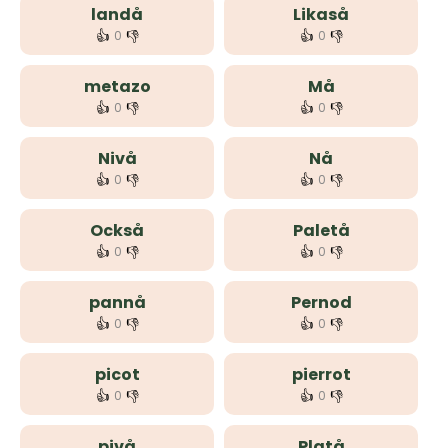
landå
Likaså
👍
👎
👍
👎
0
0
metazo
Må
👍
👎
👍
👎
0
0
Nivå
Nå
👍
👎
👍
👎
0
0
Också
Paletå
👍
👎
👍
👎
0
0
pannå
Pernod
👍
👎
👍
👎
0
0
picot
pierrot
👍
👎
👍
👎
0
0
pivå
Platå