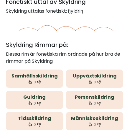
Fonetiskt uttal av Skyldring
Skyldring uttalas fonetiskt: ɧyldriŋ
Skyldring Rimmar på:
Dessa rim är fonetiska rim ordnade på hur bra de
rimmar på Skyldring
Samhällsskildring
Uppväxtskildring
👍
👎
👍
👎
0
0
Guldring
Personskildring
👍
👎
👍
👎
0
0
Tidsskildring
Människoskildring
👍
👎
👍
👎
0
0