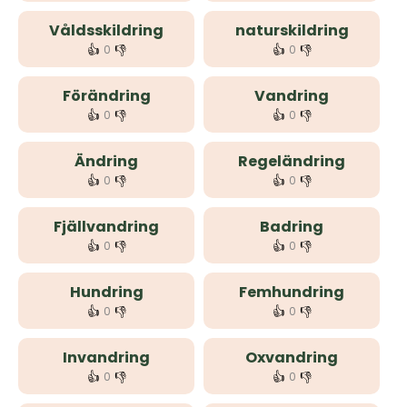
Våldsskildring
naturskildring
👍
👎
👍
👎
0
0
Förändring
Vandring
👍
👎
👍
👎
0
0
Ändring
Regeländring
👍
👎
👍
👎
0
0
Fjällvandring
Badring
👍
👎
👍
👎
0
0
Hundring
Femhundring
👍
👎
👍
👎
0
0
Invandring
Oxvandring
👍
👎
👍
👎
0
0