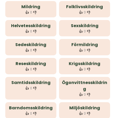
Mildring
Folklivsskildring
👍
👎
👍
👎
0
0
Helvetesskildring
Sexskildring
👍
👎
👍
👎
0
0
Sedeskildring
Förmildring
👍
👎
👍
👎
0
0
Reseskildring
Krigsskildring
👍
👎
👍
👎
0
0
Samtidsskildring
Ögonvittnesskildrin
👍
👎
0
g
👍
👎
0
Barndomsskildring
Miljöskildring
👍
👎
👍
👎
0
0