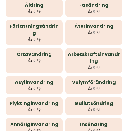
Åldring
Fasändring
👍
👎
👍
👎
0
0
Författningsändrin
Återinvandring
👍
👎
g
0
👍
👎
0
Örtavandring
Arbetskraftsinvandr
👍
👎
0
ing
👍
👎
0
Asylinvandring
Volymförändring
👍
👎
👍
👎
0
0
Flyktinginvandring
Gallutsöndring
👍
👎
👍
👎
0
0
Anhöriginvandring
Insöndring
👍
👎
👍
👎
0
0