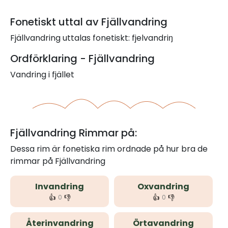
Fonetiskt uttal av Fjällvandring
Fjällvandring uttalas fonetiskt: fjelvandriŋ
Ordförklaring - Fjällvandring
Vandring i fjället
Fjällvandring Rimmar på:
Dessa rim är fonetiska rim ordnade på hur bra de
rimmar på Fjällvandring
Invandring
Oxvandring
👍
👎
👍
👎
0
0
Återinvandring
Örtavandring