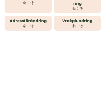
👍
👎
0
ring
👍
👎
0
Adressförändring
Vrakplundring
👍
👎
👍
👎
0
0