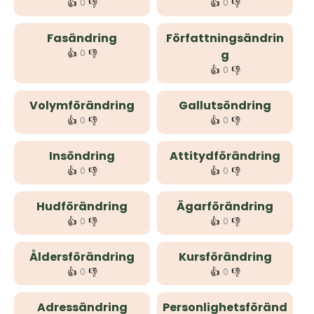
👍
👎
👍
👎
0
0
Fasändring
Författningsändrin
👍
👎
0
g
👍
👎
0
Volymförändring
Gallutsöndring
👍
👎
👍
👎
0
0
Insöndring
Attitydförändring
👍
👎
👍
👎
0
0
Hudförändring
Ägarförändring
👍
👎
👍
👎
0
0
Åldersförändring
Kursförändring
👍
👎
👍
👎
0
0
Adressändring
Personlighetsföränd