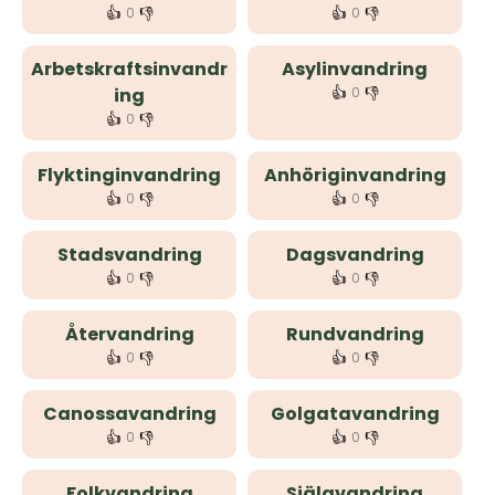
👍
👎
👍
👎
0
0
Arbetskraftsinvandr
Asylinvandring
👍
👎
ing
0
👍
👎
0
Flyktinginvandring
Anhöriginvandring
👍
👎
👍
👎
0
0
Stadsvandring
Dagsvandring
👍
👎
👍
👎
0
0
Återvandring
Rundvandring
👍
👎
👍
👎
0
0
Canossavandring
Golgatavandring
👍
👎
👍
👎
0
0
Folkvandring
Själavandring