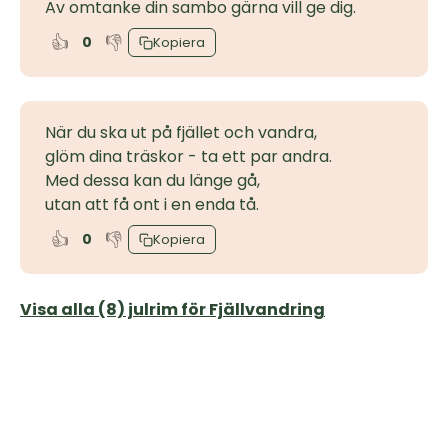
Av omtanke din sambo gärna vill ge dig.
👍
👎
0
Kopiera
När du ska ut på fjället och vandra,
glöm dina träskor - ta ett par andra.
Med dessa kan du länge gå,
utan att få ont i en enda tå.
👍
👎
0
Kopiera
Visa alla (8) julrim för Fjällvandring