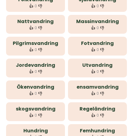
👍
👎
👍
👎
0
0
Nattvandring
Massinvandring
👍
👎
👍
👎
0
0
Pilgrimsvandring
Fotvandring
👍
👎
👍
👎
0
0
Jordevandring
Utvandring
👍
👎
👍
👎
0
0
Ökenvandring
ensamvandring
👍
👎
👍
👎
0
0
skogsvandring
Regeländring
👍
👎
👍
👎
0
0
Hundring
Femhundring