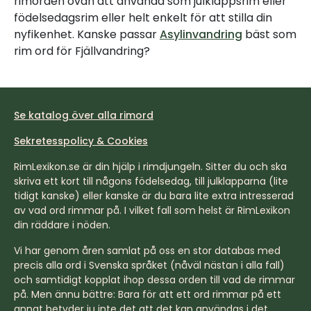
rimorden ovan att använda som julklappsrim eller
födelsedagsrim eller helt enkelt för att stilla din
nyfikenhet. Kanske passar
Asylinvandring
bäst som
rim ord för Fjällvandring?
Se katalog över alla rimord
Sekretesspolicy & Cookies
RimLexikon.se är din hjälp i rimdjungeln. Sitter du och ska
skriva ett kort till någons födelsedag, till julklapparna (lite
tidigt kanske) eller kanske är du bara lite extra intresserad
av vad ord rimmar på. I vilket fall som helst är RimLexikon
din räddare i nöden.
Vi har genom åren samlat på oss en stor databas med
precis alla ord i Svenska språket (nåväl nästan i alla fall)
och samtidigt kopplat ihop dessa orden till vad de rimmar
på. Men ännu bättre: Bara för att ett ord rimmar på ett
annat betyder ju inte det att det kan användas i det