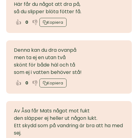
Här får du något att dra på,
så du slipper blöta fötter få.
👍
👎
0
Kopiera
Denna kan du dra ovanpå
men ta ej en utan två
skönt för både häl och tå
som ej i vatten behöver stå!
👍
👎
0
Kopiera
Av Åsa får Mats något mot fukt
den släpper ej heller ut någon lukt.
Ett skydd som på vandring är bra att ha med
sej.