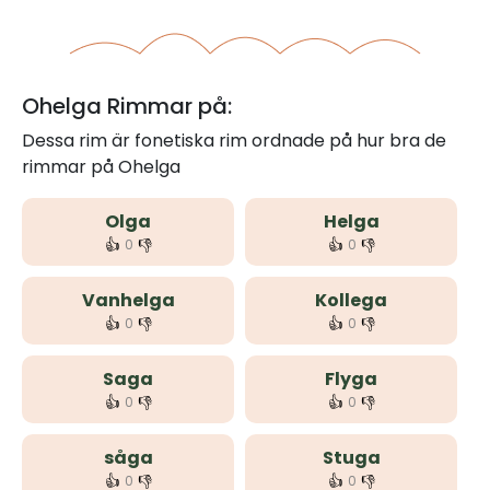
Ohelga Rimmar på:
Dessa rim är fonetiska rim ordnade på hur bra de
rimmar på Ohelga
Olga
Helga
👍
👎
👍
👎
0
0
Vanhelga
Kollega
👍
👎
👍
👎
0
0
Saga
Flyga
👍
👎
👍
👎
0
0
såga
Stuga
👍
👎
👍
👎
0
0