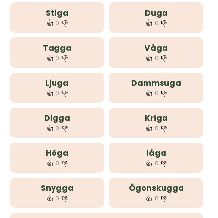
Stiga
Duga
👍
👎
👍
👎
0
0
Tagga
Våga
👍
👎
👍
👎
0
0
Ljuga
Dammsuga
👍
👎
👍
👎
0
0
Digga
Kriga
👍
👎
👍
👎
0
0
Höga
låga
👍
👎
👍
👎
0
0
Snygga
Ögonskugga
👍
👎
👍
👎
0
0