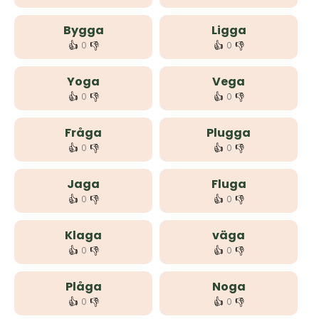
Bygga
Ligga
👍
👎
👍
👎
0
0
Yoga
Vega
👍
👎
👍
👎
0
0
Fråga
Plugga
👍
👎
👍
👎
0
0
Jaga
Fluga
👍
👎
👍
👎
0
0
Klaga
väga
👍
👎
👍
👎
0
0
Plåga
Noga
👍
👎
👍
👎
0
0