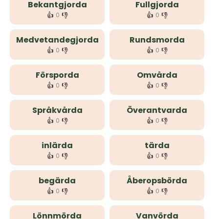
Bekantgjorda
Fullgjorda
👍
👎
👍
👎
0
0
Medvetandegjorda
Rundsmorda
👍
👎
👍
👎
0
0
Försporda
Omvårda
👍
👎
👍
👎
0
0
Språkvårda
Överantvarda
👍
👎
👍
👎
0
0
inlärda
tärda
👍
👎
👍
👎
0
0
begärda
Åberopsbörda
👍
👎
👍
👎
0
0
Lönnmörda
Vanvörda