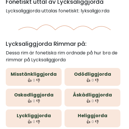
Fonetiskt uttal av Lycksaliggjorda
Lycksaliggjorda uttalas fonetiskt: lyksaligjo:rda
Lycksaliggjorda Rimmar på:
Dessa rim är fonetiska rim ordnade på hur bra de
rimmar på Lycksaliggjorda
Misstänkliggjorda
Odödliggjorda
👍
👎
👍
👎
0
0
Oskadliggjorda
Åskådliggjorda
👍
👎
👍
👎
0
0
Lyckliggjorda
Heliggjorda
👍
👎
👍
👎
0
0