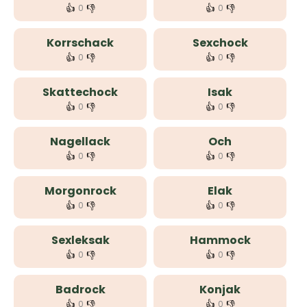
👍
👎
👍
👎
0
0
Korrschack
Sexchock
👍
👎
👍
👎
0
0
Skattechock
Isak
👍
👎
👍
👎
0
0
Nagellack
Och
👍
👎
👍
👎
0
0
Morgonrock
Elak
👍
👎
👍
👎
0
0
Sexleksak
Hammock
👍
👎
👍
👎
0
0
Badrock
Konjak
👍
👎
👍
👎
0
0