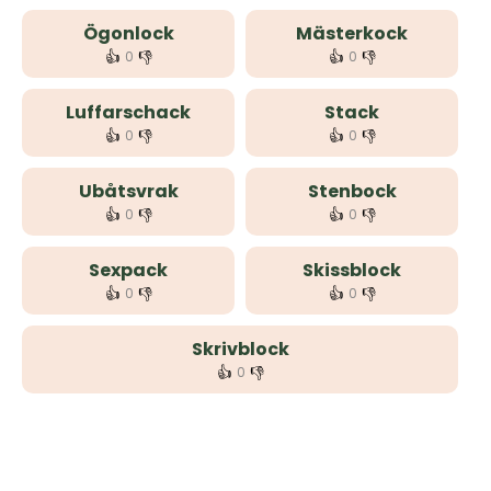
Ögonlock
Mästerkock
👍
👎
👍
👎
0
0
Luffarschack
Stack
👍
👎
👍
👎
0
0
Ubåtsvrak
Stenbock
👍
👎
👍
👎
0
0
Sexpack
Skissblock
👍
👎
👍
👎
0
0
Skrivblock
👍
👎
0