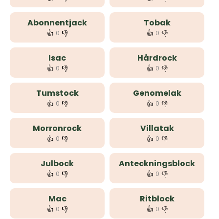
Abonnentjack
Tobak
👍
👎
👍
👎
0
0
Isac
Hårdrock
👍
👎
👍
👎
0
0
Tumstock
Genomelak
👍
👎
👍
👎
0
0
Morronrock
Villatak
👍
👎
👍
👎
0
0
Julbock
Anteckningsblock
👍
👎
👍
👎
0
0
Mac
Ritblock
👍
👎
👍
👎
0
0