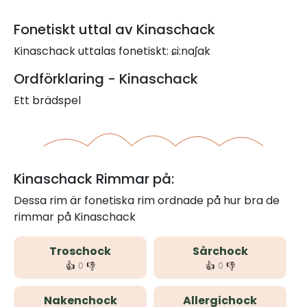
Fonetiskt uttal av Kinaschack
Kinaschack uttalas fonetiskt: ɕi:naʃak
Ordförklaring - Kinaschack
Ett brädspel
Kinaschack Rimmar på:
Dessa rim är fonetiska rim ordnade på hur bra de
rimmar på Kinaschack
Troschock
Sårchock
👍
👎
👍
👎
0
0
Nakenchock
Allergichock