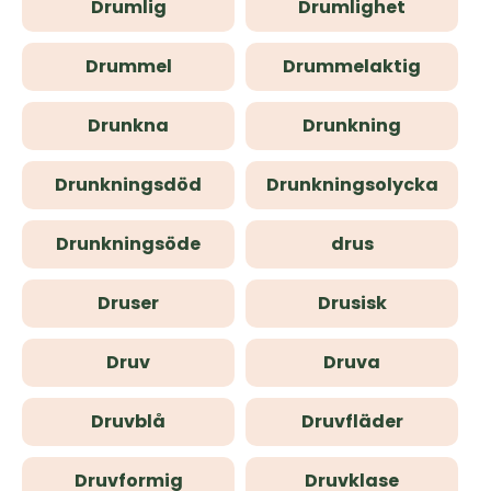
Drumlig
Drumlighet
Drummel
Drummelaktig
Drunkna
Drunkning
Drunkningsdöd
Drunkningsolycka
Drunkningsöde
drus
Druser
Drusisk
Druv
Druva
Druvblå
Druvfläder
Druvformig
Druvklase