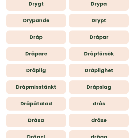
Drygt
Drypa
Drypande
Drypt
Dråp
Dråpar
Dråpare
Dråpförsök
Dråplig
Dråplighet
Dråpmisstänkt
Dråpslag
Dråpåtalad
drås
Dråsa
dråse
Drägel
drägg