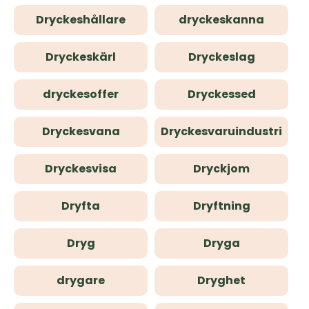
Dryckeshållare
dryckeskanna
Dryckeskärl
Dryckeslag
dryckesoffer
Dryckessed
Dryckesvana
Dryckesvaruindustri
Dryckesvisa
Dryckjom
Dryfta
Dryftning
Dryg
Dryga
drygare
Dryghet