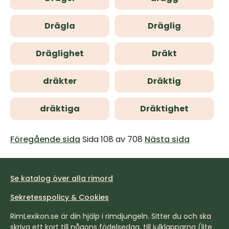
Drägla
Dräglig
Dräglighet
Dräkt
dräkter
Dräktig
dräktiga
Dräktighet
Föregående sida
Sida 108 av 708
Nästa sida
Se katalog över alla rimord
Sekretesspolicy & Cookies
RimLexikon.se är din hjälp i rimdjungeln. Sitter du och ska
skriva ett kort till någons födelsedag, till julklapparna (lite