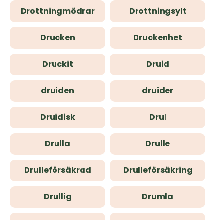
Drottningmödrar
Drottningsylt
Drucken
Druckenhet
Druckit
Druid
druiden
druider
Druidisk
Drul
Drulla
Drulle
Drulleförsäkrad
Drulleförsäkring
Drullig
Drumla