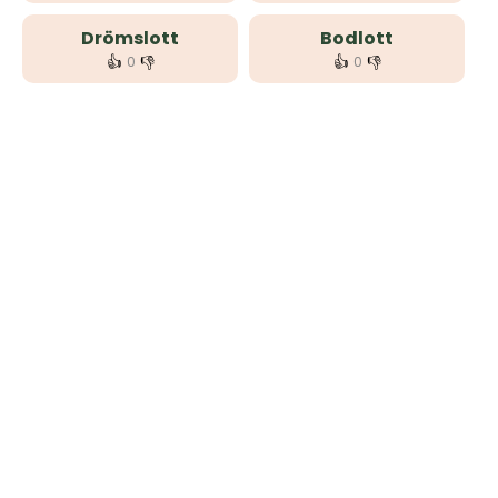
Drömslott
Bodlott
👍
👎
👍
👎
0
0