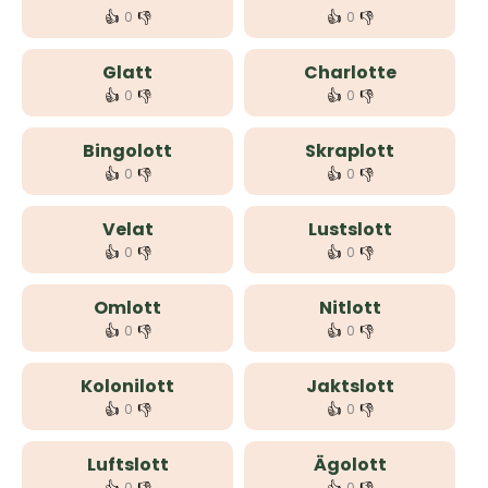
👍
👎
👍
👎
0
0
Glatt
Charlotte
👍
👎
👍
👎
0
0
Bingolott
Skraplott
👍
👎
👍
👎
0
0
Velat
Lustslott
👍
👎
👍
👎
0
0
Omlott
Nitlott
👍
👎
👍
👎
0
0
Kolonilott
Jaktslott
👍
👎
👍
👎
0
0
Luftslott
Ägolott
0
0