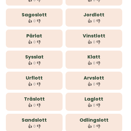
👍
👎
👍
👎
Sagoslott
Jordlott
👍
👎
👍
👎
0
0
Pärlat
Vinstlott
👍
👎
👍
👎
0
0
Sysslat
Klatt
👍
👎
👍
👎
0
0
Urflott
Arvslott
👍
👎
👍
👎
0
0
Träslott
Laglott
👍
👎
👍
👎
0
0
Sandslott
Odlingslott
👍
👎
👍
👎
0
0