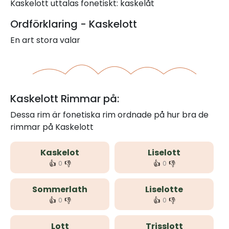
Kaskelott uttalas fonetiskt: kaskelåt
Ordförklaring - Kaskelott
En art stora valar
Kaskelott Rimmar på:
Dessa rim är fonetiska rim ordnade på hur bra de
rimmar på Kaskelott
Kaskelot
Liselott
👍
👎
👍
👎
0
0
Sommerlath
Liselotte
👍
👎
👍
👎
0
0
Lott
Trisslott