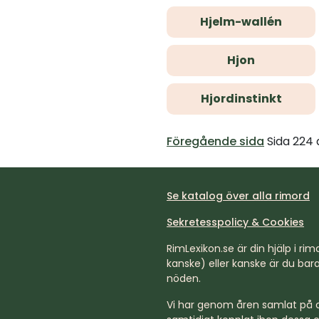
Hjelm-wallén
Hjon
Hjordinstinkt
Föregående sida
Sida 224
Se katalog över alla rimord
Sekretesspolicy & Cookies
RimLexikon.se är din hjälp i rimd
kanske) eller kanske är du bara 
nöden.
Vi har genom åren samlat på os