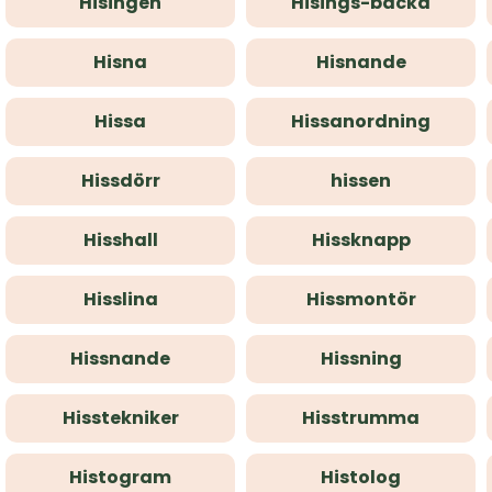
Hisingen
Hisings-backa
Hisna
Hisnande
Hissa
Hissanordning
Hissdörr
hissen
Hisshall
Hissknapp
Hisslina
Hissmontör
Hissnande
Hissning
Hisstekniker
Hisstrumma
Histogram
Histolog