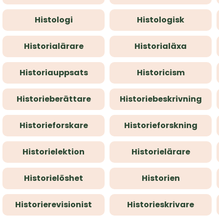
Histologi
Histologisk
Historialärare
Historialäxa
Historiauppsats
Historicism
Historieberättare
Historiebeskrivning
Historieforskare
Historieforskning
Historielektion
Historielärare
Historielöshet
Historien
Historierevisionist
Historieskrivare