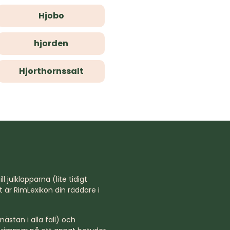
Hjobo
hjorden
Hjorthornssalt
l julklapparna (lite tidigt
st är RimLexikon din räddare i
ästan i alla fall) och