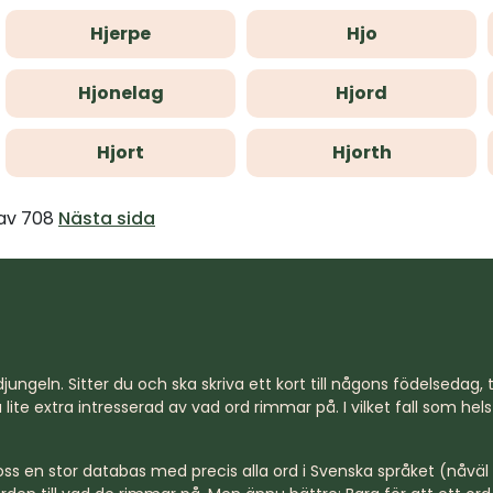
Hjerpe
Hjo
Hjonelag
Hjord
Hjort
Hjorth
 av 708
Nästa sida
jungeln. Sitter du och ska skriva ett kort till någons födelsedag, til
lite extra intresserad av vad ord rimmar på. I vilket fall som hel
s en stor databas med precis alla ord i Svenska språket (nåväl n