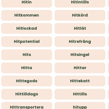
Hitin
Hitintills
Hitkommen
Hitkörd
Hitlockad
Hitlåt
Hitpotential
Hitrefräng
Hits
Hitsingel
Hitta
Hittar
Hittegods
Hittekatt
Hittilldags
Hittills
Hittransportera
hitupp