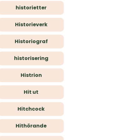
historietter
Historieverk
Historiograf
historisering
Histrion
Hit ut
Hitchcock
Hithörande