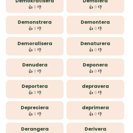
Demokratisera
Demolera
👍
👎
👍
👎
0
0
Demonstrera
Demontera
👍
👎
👍
👎
0
0
Demoralisera
Denaturera
👍
👎
👍
👎
0
0
Denudera
Deponera
👍
👎
👍
👎
0
0
Deportera
depravera
👍
👎
👍
👎
0
0
Depreciera
deprimera
👍
👎
👍
👎
0
0
Derangera
Derivera