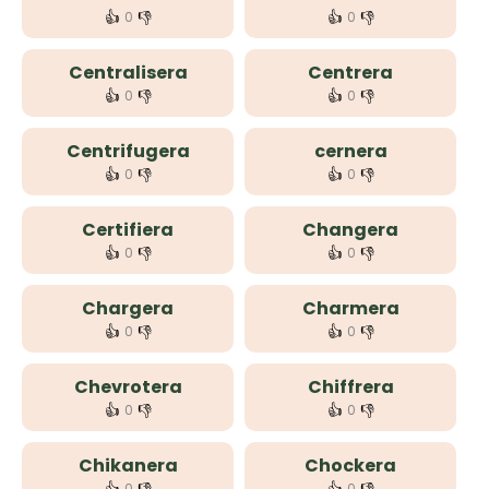
👍
👎
👍
👎
0
0
Centralisera
Centrera
👍
👎
👍
👎
0
0
Centrifugera
cernera
👍
👎
👍
👎
0
0
Certifiera
Changera
👍
👎
👍
👎
0
0
Chargera
Charmera
👍
👎
👍
👎
0
0
Chevrotera
Chiffrera
👍
👎
👍
👎
0
0
Chikanera
Chockera
0
0