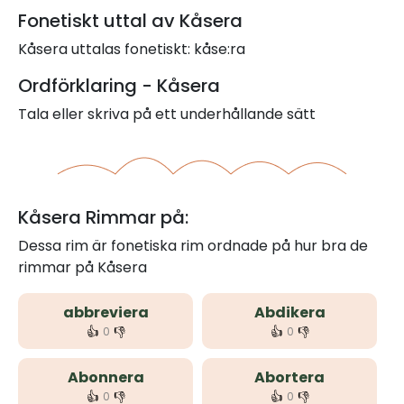
Fonetiskt uttal av Kåsera
Kåsera uttalas fonetiskt: kåse:ra
Ordförklaring - Kåsera
Tala eller skriva på ett underhållande sätt
Kåsera Rimmar på:
Dessa rim är fonetiska rim ordnade på hur bra de
rimmar på Kåsera
abbreviera
Abdikera
👍
👎
👍
👎
0
0
Abonnera
Abortera
👍
👎
👍
👎
0
0