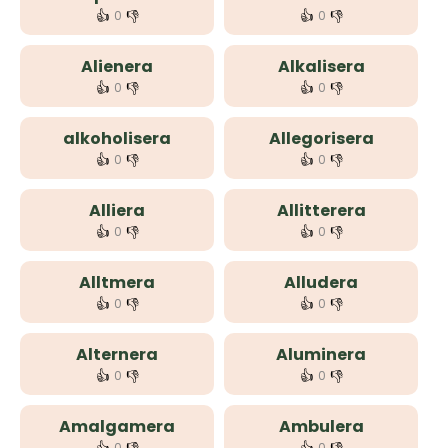
👍
👎
👍
👎
0
0
Alienera
Alkalisera
👍
👎
👍
👎
0
0
alkoholisera
Allegorisera
👍
👎
👍
👎
0
0
Alliera
Allitterera
👍
👎
👍
👎
0
0
Alltmera
Alludera
👍
👎
👍
👎
0
0
Alternera
Aluminera
👍
👎
👍
👎
0
0
Amalgamera
Ambulera
0
0