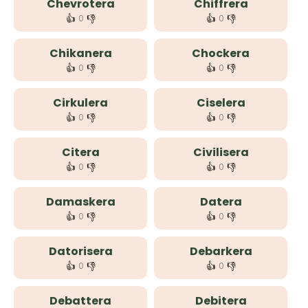
Chevrotera
Chiffrera
👍
👎
👍
👎
0
0
Chikanera
Chockera
👍
👎
👍
👎
0
0
Cirkulera
Ciselera
👍
👎
👍
👎
0
0
Citera
Civilisera
👍
👎
👍
👎
0
0
Damaskera
Datera
👍
👎
👍
👎
0
0
Datorisera
Debarkera
👍
👎
👍
👎
0
0
Debattera
Debitera