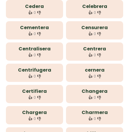
Cedera
Celebrera
👍
👎
👍
👎
0
0
Cementera
Censurera
👍
👎
👍
👎
0
0
Centralisera
Centrera
👍
👎
👍
👎
0
0
Centrifugera
cernera
👍
👎
👍
👎
0
0
Certifiera
Changera
👍
👎
👍
👎
0
0
Chargera
Charmera
👍
👎
👍
👎
0
0