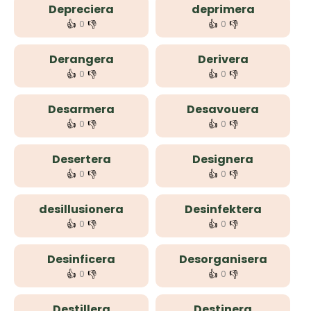
Depreciera
deprimera
👍
👎
👍
👎
0
0
Derangera
Derivera
👍
👎
👍
👎
0
0
Desarmera
Desavouera
👍
👎
👍
👎
0
0
Desertera
Designera
👍
👎
👍
👎
0
0
desillusionera
Desinfektera
👍
👎
👍
👎
0
0
Desinficera
Desorganisera
👍
👎
👍
👎
0
0
Destillera
Destinera