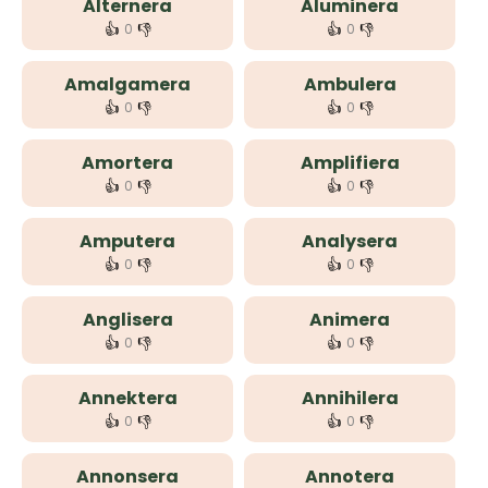
Alternera
Aluminera
👍
👎
👍
👎
0
0
Amalgamera
Ambulera
👍
👎
👍
👎
0
0
Amortera
Amplifiera
👍
👎
👍
👎
0
0
Amputera
Analysera
👍
👎
👍
👎
0
0
Anglisera
Animera
👍
👎
👍
👎
0
0
Annektera
Annihilera
👍
👎
👍
👎
0
0
Annonsera
Annotera