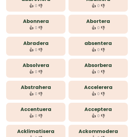
👍
👎
👍
👎
0
0
Abonnera
Abortera
👍
👎
👍
👎
0
0
Abradera
absentera
👍
👎
👍
👎
0
0
Absolvera
Absorbera
👍
👎
👍
👎
0
0
Abstrahera
Accelerera
👍
👎
👍
👎
0
0
Accentuera
Acceptera
👍
👎
👍
👎
0
0
Acklimatisera
Ackommodera