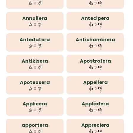
👍
👎
👍
👎
0
0
Annullera
Antecipera
👍
👎
👍
👎
0
0
Antedatera
Antichambrera
👍
👎
👍
👎
0
0
Antikisera
Apostrofera
👍
👎
👍
👎
0
0
Apoteosera
Appellera
👍
👎
👍
👎
0
0
Applicera
Applådera
👍
👎
👍
👎
0
0
apportera
Appreciera
👍
👎
👍
👎
0
0