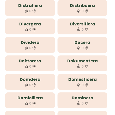
Distrahera
Distribuera
👍
👎
👍
👎
0
0
Divergera
Diversifiera
👍
👎
👍
👎
0
0
Dividera
Docera
👍
👎
👍
👎
0
0
Doktorera
Dokumentera
👍
👎
👍
👎
0
0
Domdera
Domesticera
👍
👎
👍
👎
0
0
Domiciliera
Dominera
👍
👎
👍
👎
0
0