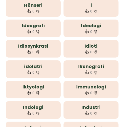
Hönseri
i
👍
👎
👍
👎
0
0
Ideografi
Ideologi
👍
👎
👍
👎
0
0
Idiosynkrasi
Idioti
👍
👎
👍
👎
0
0
idolatri
Ikonografi
👍
👎
👍
👎
0
0
Iktyologi
Immunologi
👍
👎
👍
👎
0
0
Indologi
Industri
👍
👎
👍
👎
0
0