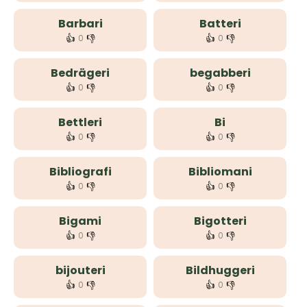
Barbari
Batteri
👍
👎
👍
👎
0
0
Bedrägeri
begabberi
👍
👎
👍
👎
0
0
Bettleri
Bi
👍
👎
👍
👎
0
0
Bibliografi
Bibliomani
👍
👎
👍
👎
0
0
Bigami
Bigotteri
👍
👎
👍
👎
0
0
bijouteri
Bildhuggeri
👍
👎
👍
👎
0
0