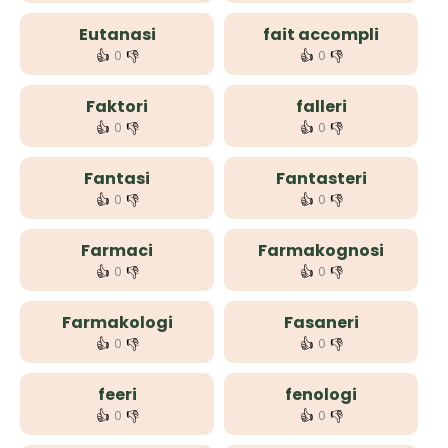
Eutanasi
fait accompli
👍
👎
👍
👎
0
0
Faktori
falleri
👍
👎
👍
👎
0
0
Fantasi
Fantasteri
👍
👎
👍
👎
0
0
Farmaci
Farmakognosi
👍
👎
👍
👎
0
0
Farmakologi
Fasaneri
👍
👎
👍
👎
0
0
feeri
fenologi
👍
👎
👍
👎
0
0