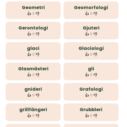
Geometri
Geomorfologi
👍
👎
👍
👎
0
0
Gerontologi
Gjuteri
👍
👎
👍
👎
0
0
glaci
Glaciologi
👍
👎
👍
👎
0
0
Glasmästeri
gli
👍
👎
👍
👎
0
0
gnideri
Grafologi
👍
👎
👍
👎
0
0
grillfängeri
Grubbleri
👍
👎
👍
👎
0
0