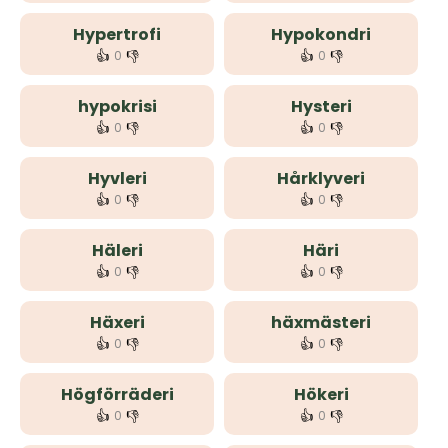
Hypertrofi
Hypokondri
👍
👎
👍
👎
0
0
hypokrisi
Hysteri
👍
👎
👍
👎
0
0
Hyvleri
Hårklyveri
👍
👎
👍
👎
0
0
Häleri
Häri
👍
👎
👍
👎
0
0
Häxeri
häxmästeri
👍
👎
👍
👎
0
0
Högförräderi
Hökeri
👍
👎
👍
👎
0
0