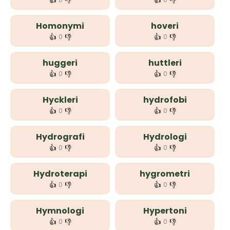
👍
👎
👍
👎
Homonymi
hoveri
👍
👎
👍
👎
0
0
huggeri
huttleri
👍
👎
👍
👎
0
0
Hyckleri
hydrofobi
👍
👎
👍
👎
0
0
Hydrografi
Hydrologi
👍
👎
👍
👎
0
0
Hydroterapi
hygrometri
👍
👎
👍
👎
0
0
Hymnologi
Hypertoni
👍
👎
👍
👎
0
0