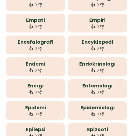
👍
👎
👍
👎
0
0
Empati
Empiri
👍
👎
👍
👎
0
0
Encefalografi
Encyklopedi
👍
👎
👍
👎
0
0
Endemi
Endokrinologi
👍
👎
👍
👎
0
0
Energi
Entomologi
👍
👎
👍
👎
0
0
Epidemi
Epidemiologi
👍
👎
👍
👎
0
0
Epilepsi
Epizooti
0
0