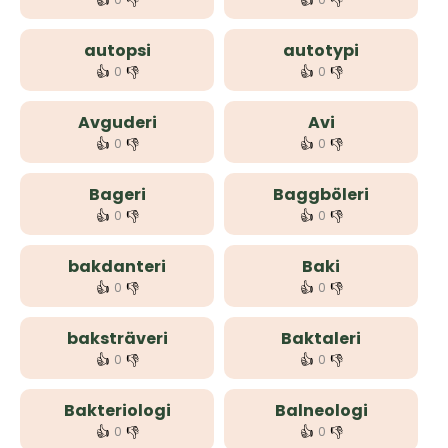
👍
👎
👍
👎
autopsi
autotypi
👍
👎
👍
👎
0
0
Avguderi
Avi
👍
👎
👍
👎
0
0
Bageri
Baggböleri
👍
👎
👍
👎
0
0
bakdanteri
Baki
👍
👎
👍
👎
0
0
baksträveri
Baktaleri
👍
👎
👍
👎
0
0
Bakteriologi
Balneologi
👍
👎
👍
👎
0
0