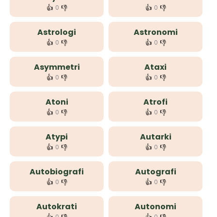
👍
👎
👍
👎
0
0
Astrologi
Astronomi
👍
👎
👍
👎
0
0
Asymmetri
Ataxi
👍
👎
👍
👎
0
0
Atoni
Atrofi
👍
👎
👍
👎
0
0
Atypi
Autarki
👍
👎
👍
👎
0
0
Autobiografi
Autografi
👍
👎
👍
👎
0
0
Autokrati
Autonomi
0
0