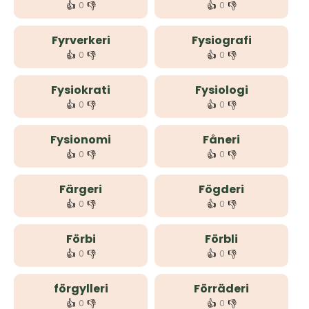
👍
👎
👍
👎
0
0
Fyrverkeri
Fysiografi
👍
👎
👍
👎
0
0
Fysiokrati
Fysiologi
👍
👎
👍
👎
0
0
Fysionomi
Fåneri
👍
👎
👍
👎
0
0
Färgeri
Fögderi
👍
👎
👍
👎
0
0
Förbi
Förbli
👍
👎
👍
👎
0
0
förgylleri
Förräderi
👍
👎
👍
👎
0
0