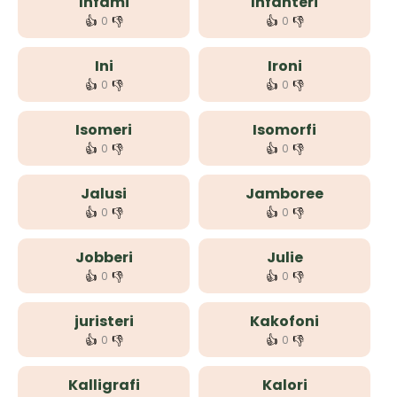
Infami
Infanteri
👍
👎
👍
👎
0
0
Ini
Ironi
👍
👎
👍
👎
0
0
Isomeri
Isomorfi
👍
👎
👍
👎
0
0
Jalusi
Jamboree
👍
👎
👍
👎
0
0
Jobberi
Julie
👍
👎
👍
👎
0
0
juristeri
Kakofoni
👍
👎
👍
👎
0
0
Kalligrafi
Kalori