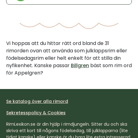
Vi hoppas att du hittar rätt ord bland de 31
rimorden ovan att använda som julklappsrim eller
födelsedagsrim eller helt enkelt för att stilla din
nyfikenhet. Kanske passar
Billgren
bäst som rim ord
för Appelgren?
Se katalog över alla rimord
Sekretesspolicy & Cookies
RimLexikon.se är din hjälp i rimdjungeln. Sitter du och ska
skriva ett kort till någons födelsedag, till julklapparna (lite
tidigt kanske) eller kanske är du bara lite extra intresserad