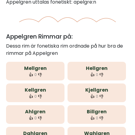
Appelgren uttalas fonetiskt: apelgre:n
Appelgren Rimmar på:
Dessa rim är fonetiska rim ordnade på hur bra de
rimmar på Appelgren
Mellgren
Hellgren
👍
👎
👍
👎
0
0
Kellgren
Kjellgren
👍
👎
👍
👎
0
0
Ahlgren
Billgren
👍
👎
👍
👎
0
0
Dahlgren
Wahlgren