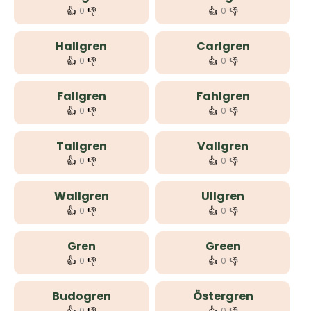
👍
👎
👍
👎
0
0
Hallgren
Carlgren
👍
👎
👍
👎
0
0
Fallgren
Fahlgren
👍
👎
👍
👎
0
0
Tallgren
Vallgren
👍
👎
👍
👎
0
0
Wallgren
Ullgren
👍
👎
👍
👎
0
0
Gren
Green
👍
👎
👍
👎
0
0
Budogren
Östergren
0
0