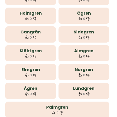
👍
👎
👍
👎
Holmgren
Ögren
👍
👎
👍
👎
0
0
Gangrän
Sidogren
👍
👎
👍
👎
0
0
Släktgren
Almgren
👍
👎
👍
👎
0
0
Elmgren
Norgren
👍
👎
👍
👎
0
0
Ågren
Lundgren
👍
👎
👍
👎
0
0
Palmgren
👍
👎
0