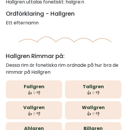
Hallgren uttalas fonetiskt: halgre:n
Ordförklaring - Hallgren
Ett efternamn
Hallgren Rimmar på:
Dessa rim är fonetiska rim ordnade på hur bra de
rimmar på Hallgren
Fallgren
Tallgren
👍
👎
👍
👎
0
0
Vallgren
Wallgren
👍
👎
👍
👎
0
0
Ahlgren
Billgren