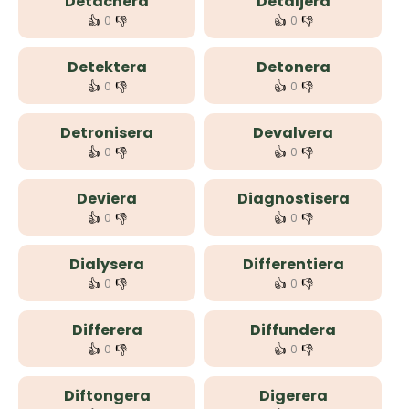
Detachera
Detaljera
👍
👎
👍
👎
0
0
Detektera
Detonera
👍
👎
👍
👎
0
0
Detronisera
Devalvera
👍
👎
👍
👎
0
0
Deviera
Diagnostisera
👍
👎
👍
👎
0
0
Dialysera
Differentiera
👍
👎
👍
👎
0
0
Differera
Diffundera
👍
👎
👍
👎
0
0
Diftongera
Digerera