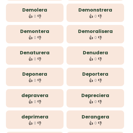
Demolera
Demonstrera
👍
👎
👍
👎
0
0
Demontera
Demoralisera
👍
👎
👍
👎
0
0
Denaturera
Denudera
👍
👎
👍
👎
0
0
Deponera
Deportera
👍
👎
👍
👎
0
0
depravera
Depreciera
👍
👎
👍
👎
0
0
deprimera
Derangera
👍
👎
👍
👎
0
0