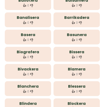
Ballotera
Balsamera
👍
👎
👍
👎
0
0
Banalisera
Barrikadera
👍
👎
👍
👎
0
0
Basera
Basunera
👍
👎
👍
👎
0
0
Biografera
Bissera
👍
👎
👍
👎
0
0
Bivackera
Blamera
👍
👎
👍
👎
0
0
Blanchera
Blessera
👍
👎
👍
👎
0
0
Blindera
Blockera