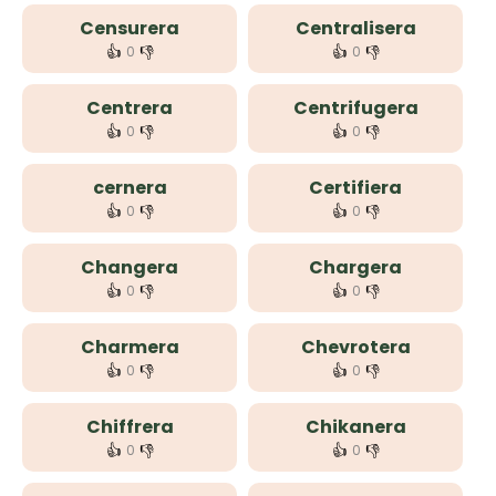
Censurera
Centralisera
👍
👎
👍
👎
0
0
Centrera
Centrifugera
👍
👎
👍
👎
0
0
cernera
Certifiera
👍
👎
👍
👎
0
0
Changera
Chargera
👍
👎
👍
👎
0
0
Charmera
Chevrotera
👍
👎
👍
👎
0
0
Chiffrera
Chikanera
👍
👎
👍
👎
0
0