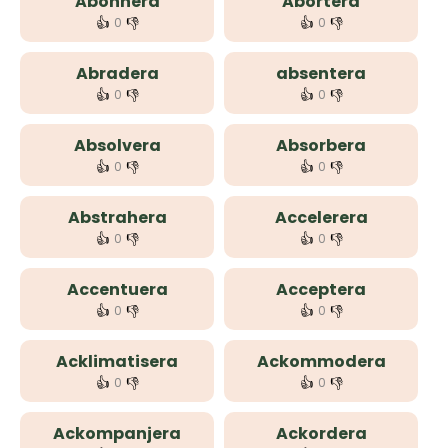
Abonnera
Abortera
👍
👎
👍
👎
0
0
Abradera
absentera
👍
👎
👍
👎
0
0
Absolvera
Absorbera
👍
👎
👍
👎
0
0
Abstrahera
Accelerera
👍
👎
👍
👎
0
0
Accentuera
Acceptera
👍
👎
👍
👎
0
0
Acklimatisera
Ackommodera
👍
👎
👍
👎
0
0
Ackompanjera
Ackordera