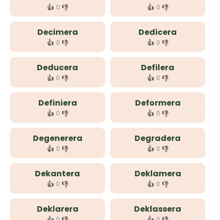
👍
👎
👍
👎
0
0
Decimera
Dedicera
👍
👎
👍
👎
0
0
Deducera
Defilera
👍
👎
👍
👎
0
0
Definiera
Deformera
👍
👎
👍
👎
0
0
Degenerera
Degradera
👍
👎
👍
👎
0
0
Dekantera
Deklamera
👍
👎
👍
👎
0
0
Deklarera
Deklassera
👍
👎
👍
👎
0
0