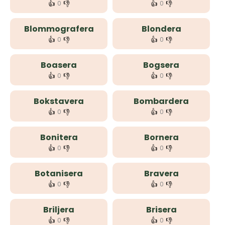
👍
👎
👍
👎
0
0
Blommografera
Blondera
👍
👎
👍
👎
0
0
Boasera
Bogsera
👍
👎
👍
👎
0
0
Bokstavera
Bombardera
👍
👎
👍
👎
0
0
Bonitera
Bornera
👍
👎
👍
👎
0
0
Botanisera
Bravera
👍
👎
👍
👎
0
0
Briljera
Brisera
👍
👎
👍
👎
0
0