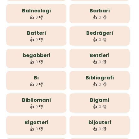
Balneologi
Barbari
👍
👎
👍
👎
0
0
Batteri
Bedrägeri
👍
👎
👍
👎
0
0
begabberi
Bettleri
👍
👎
👍
👎
0
0
Bi
Bibliografi
👍
👎
👍
👎
0
0
Bibliomani
Bigami
👍
👎
👍
👎
0
0
Bigotteri
bijouteri
👍
👎
👍
👎
0
0