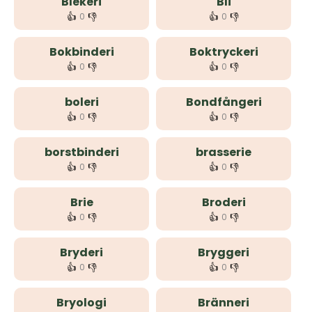
Blekeri
Bli
👍
👎
👍
👎
0
0
Bokbinderi
Boktryckeri
👍
👎
👍
👎
0
0
boleri
Bondfångeri
👍
👎
👍
👎
0
0
borstbinderi
brasserie
👍
👎
👍
👎
0
0
Brie
Broderi
👍
👎
👍
👎
0
0
Bryderi
Bryggeri
👍
👎
👍
👎
0
0
Bryologi
Bränneri