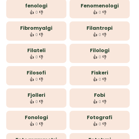
fenologi
Fenomenologi
👍
👎
👍
👎
0
0
Fibromyalgi
Filantropi
👍
👎
👍
👎
0
0
Filateli
Filologi
👍
👎
👍
👎
0
0
Filosofi
Fiskeri
👍
👎
👍
👎
0
0
Fjolleri
Fobi
👍
👎
👍
👎
0
0
Fonologi
Fotografi
👍
👎
👍
👎
0
0