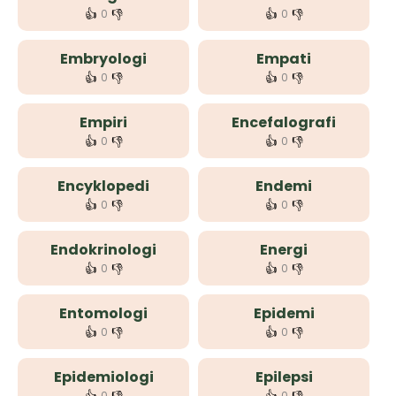
👍
👎
👍
👎
0
0
Embryologi
Empati
👍
👎
👍
👎
0
0
Empiri
Encefalografi
👍
👎
👍
👎
0
0
Encyklopedi
Endemi
👍
👎
👍
👎
0
0
Endokrinologi
Energi
👍
👎
👍
👎
0
0
Entomologi
Epidemi
👍
👎
👍
👎
0
0
Epidemiologi
Epilepsi
0
0