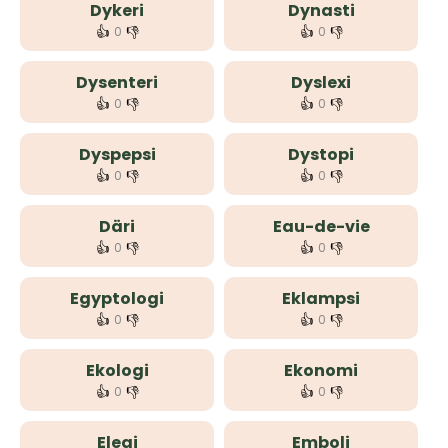
Dykeri
Dynasti
👍
👎
👍
👎
0
0
Dysenteri
Dyslexi
👍
👎
👍
👎
0
0
Dyspepsi
Dystopi
👍
👎
👍
👎
0
0
Däri
Eau-de-vie
👍
👎
👍
👎
0
0
Egyptologi
Eklampsi
👍
👎
👍
👎
0
0
Ekologi
Ekonomi
👍
👎
👍
👎
0
0
Elegi
Emboli