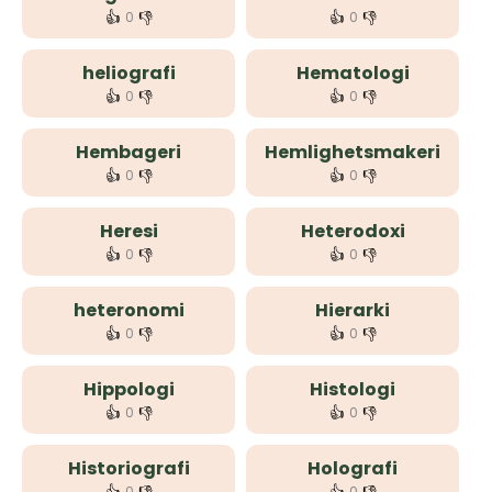
👍
👎
👍
👎
0
0
heliografi
Hematologi
👍
👎
👍
👎
0
0
Hembageri
Hemlighetsmakeri
👍
👎
👍
👎
0
0
Heresi
Heterodoxi
👍
👎
👍
👎
0
0
heteronomi
Hierarki
👍
👎
👍
👎
0
0
Hippologi
Histologi
👍
👎
👍
👎
0
0
Historiografi
Holografi
0
0