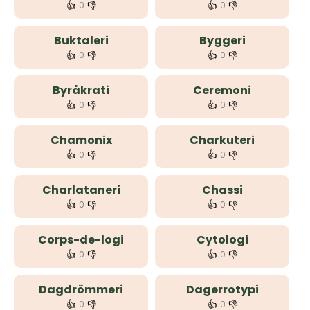
👍
👎
👍
👎
0
0
Buktaleri
Byggeri
👍
👎
👍
👎
0
0
Byråkrati
Ceremoni
👍
👎
👍
👎
0
0
Chamonix
Charkuteri
👍
👎
👍
👎
0
0
Charlataneri
Chassi
👍
👎
👍
👎
0
0
Corps-de-logi
Cytologi
👍
👎
👍
👎
0
0
Dagdrömmeri
Dagerrotypi
👍
👎
👍
👎
0
0