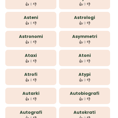
👍
👎
👍
👎
0
0
Asteni
Astrologi
👍
👎
👍
👎
0
0
Astronomi
Asymmetri
👍
👎
👍
👎
0
0
Ataxi
Atoni
👍
👎
👍
👎
0
0
Atrofi
Atypi
👍
👎
👍
👎
0
0
Autarki
Autobiografi
👍
👎
👍
👎
0
0
Autografi
Autokrati
0
0