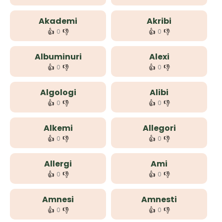
Akademi
Akribi
👍
👎
👍
👎
0
0
Albuminuri
Alexi
👍
👎
👍
👎
0
0
Algologi
Alibi
👍
👎
👍
👎
0
0
Alkemi
Allegori
👍
👎
👍
👎
0
0
Allergi
Ami
👍
👎
👍
👎
0
0
Amnesi
Amnesti
👍
👎
👍
👎
0
0