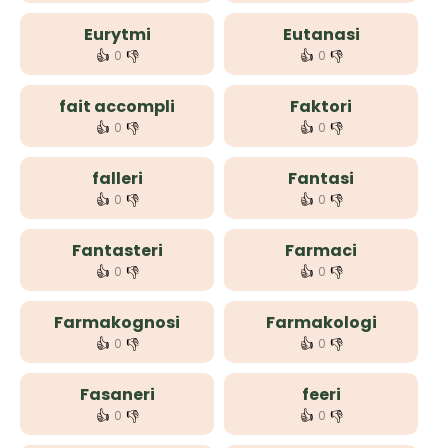
Eurytmi
Eutanasi
👍
👎
👍
👎
0
0
fait accompli
Faktori
👍
👎
👍
👎
0
0
falleri
Fantasi
👍
👎
👍
👎
0
0
Fantasteri
Farmaci
👍
👎
👍
👎
0
0
Farmakognosi
Farmakologi
👍
👎
👍
👎
0
0
Fasaneri
feeri
👍
👎
👍
👎
0
0