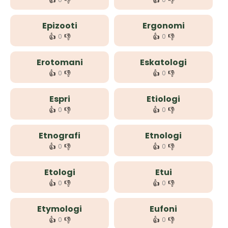
👍
👎
👍
👎
Epizooti
Ergonomi
👍
👎
👍
👎
0
0
Erotomani
Eskatologi
👍
👎
👍
👎
0
0
Espri
Etiologi
👍
👎
👍
👎
0
0
Etnografi
Etnologi
👍
👎
👍
👎
0
0
Etologi
Etui
👍
👎
👍
👎
0
0
Etymologi
Eufoni
👍
👎
👍
👎
0
0