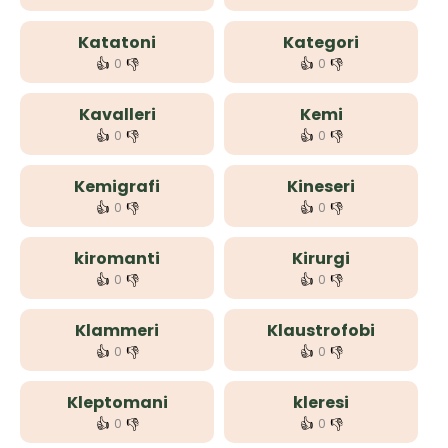
Katatoni
Kategori
👍
👎
👍
👎
0
0
Kavalleri
Kemi
👍
👎
👍
👎
0
0
Kemigrafi
Kineseri
👍
👎
👍
👎
0
0
kiromanti
Kirurgi
👍
👎
👍
👎
0
0
Klammeri
Klaustrofobi
👍
👎
👍
👎
0
0
Kleptomani
kleresi
👍
👎
👍
👎
0
0