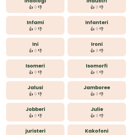
Indologi
Industri
👍
👎
👍
👎
0
0
Infami
Infanteri
👍
👎
👍
👎
0
0
Ini
Ironi
👍
👎
👍
👎
0
0
Isomeri
Isomorfi
👍
👎
👍
👎
0
0
Jalusi
Jamboree
👍
👎
👍
👎
0
0
Jobberi
Julie
👍
👎
👍
👎
0
0
juristeri
Kakofoni