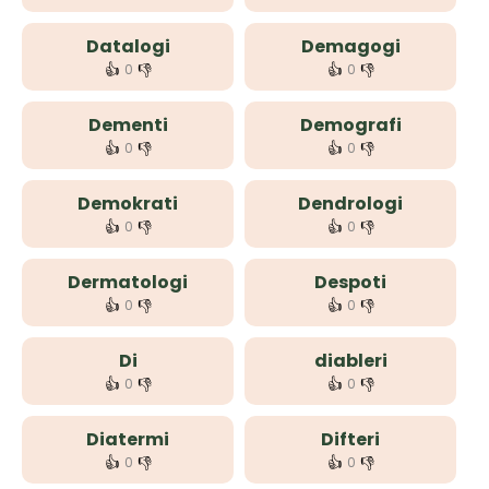
Datalogi
Demagogi
👍
👎
👍
👎
0
0
Dementi
Demografi
👍
👎
👍
👎
0
0
Demokrati
Dendrologi
👍
👎
👍
👎
0
0
Dermatologi
Despoti
👍
👎
👍
👎
0
0
Di
diableri
👍
👎
👍
👎
0
0
Diatermi
Difteri
👍
👎
👍
👎
0
0