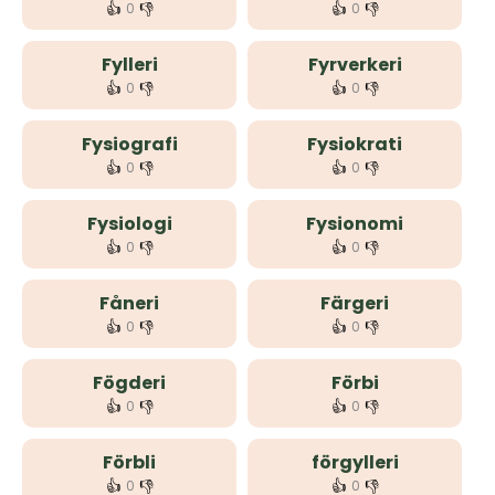
👍
👎
👍
👎
0
0
Fylleri
Fyrverkeri
👍
👎
👍
👎
0
0
Fysiografi
Fysiokrati
👍
👎
👍
👎
0
0
Fysiologi
Fysionomi
👍
👎
👍
👎
0
0
Fåneri
Färgeri
👍
👎
👍
👎
0
0
Fögderi
Förbi
👍
👎
👍
👎
0
0
Förbli
förgylleri
👍
👎
👍
👎
0
0