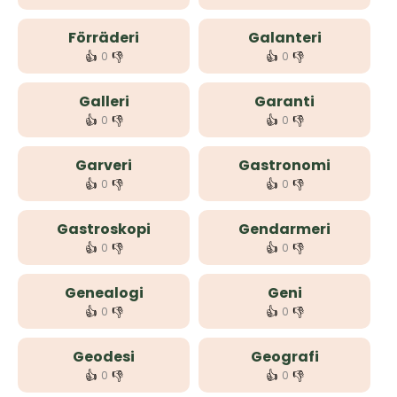
Förräderi
Galanteri
👍
👎
👍
👎
0
0
Galleri
Garanti
👍
👎
👍
👎
0
0
Garveri
Gastronomi
👍
👎
👍
👎
0
0
Gastroskopi
Gendarmeri
👍
👎
👍
👎
0
0
Genealogi
Geni
👍
👎
👍
👎
0
0
Geodesi
Geografi
👍
👎
👍
👎
0
0