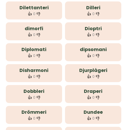
Dilettanteri
Dilleri
👍
👎
👍
👎
0
0
dimorfi
Dioptri
👍
👎
👍
👎
0
0
Diplomati
dipsomani
👍
👎
👍
👎
0
0
Disharmoni
Djurplågeri
👍
👎
👍
👎
0
0
Dobbleri
Draperi
👍
👎
👍
👎
0
0
Drömmeri
Dundee
👍
👎
👍
👎
0
0