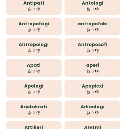
Antipati
Antologi
👍
👎
👍
👎
0
0
Antropofagi
antropofobi
👍
👎
👍
👎
0
0
Antropologi
Antroposofi
👍
👎
👍
👎
0
0
Apati
aperi
👍
👎
👍
👎
0
0
Apologi
Apoplexi
👍
👎
👍
👎
0
0
Aristokrati
Arkeologi
👍
👎
👍
👎
0
0
Artilleri
Arytmi