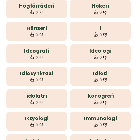
Högförräderi
Hökeri
👍
👎
👍
👎
0
0
Hönseri
i
👍
👎
👍
👎
0
0
Ideografi
Ideologi
👍
👎
👍
👎
0
0
Idiosynkrasi
Idioti
👍
👎
👍
👎
0
0
idolatri
Ikonografi
👍
👎
👍
👎
0
0
Iktyologi
Immunologi
👍
👎
👍
👎
0
0