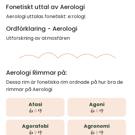
Fonetiskt uttal av Aerologi
Aerologi uttalas fonetiskt: e:rologi:
Ordförklaring - Aerologi
Utforskning av atmosfären
Aerologi Rimmar på:
Dessa rim är fonetiska rim ordnade på hur bra de
rimmar på Aerologi
Afasi
Agoni
👍
👎
👍
👎
0
0
Agorafobi
Agronomi
👍
👎
👍
👎
0
0