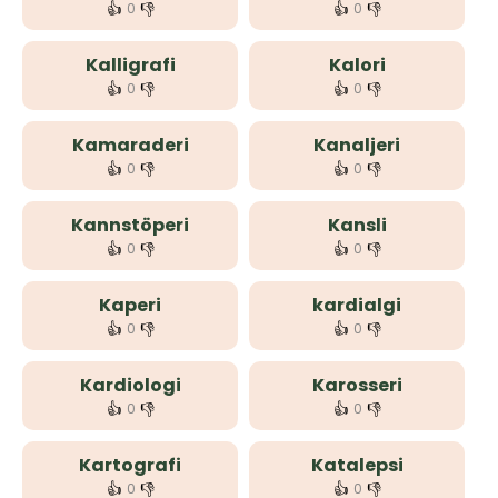
👍
👎
👍
👎
0
0
Kalligrafi
Kalori
👍
👎
👍
👎
0
0
Kamaraderi
Kanaljeri
👍
👎
👍
👎
0
0
Kannstöperi
Kansli
👍
👎
👍
👎
0
0
Kaperi
kardialgi
👍
👎
👍
👎
0
0
Kardiologi
Karosseri
👍
👎
👍
👎
0
0
Kartografi
Katalepsi
👍
👎
👍
👎
0
0