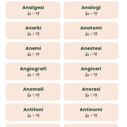
Analgesi
Analogi
👍
👎
👍
👎
0
0
Anarki
Anatomi
👍
👎
👍
👎
0
0
Anemi
Anestesi
👍
👎
👍
👎
0
0
Angiografi
Angiveri
👍
👎
👍
👎
0
0
Anomali
Anorexi
👍
👎
👍
👎
0
0
Antifoni
Antinomi
👍
👎
👍
👎
0
0