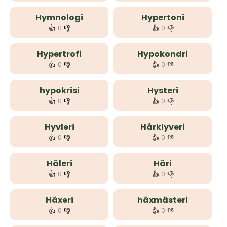
Hymnologi
Hypertoni
👍
👎
👍
👎
0
0
Hypertrofi
Hypokondri
👍
👎
👍
👎
0
0
hypokrisi
Hysteri
👍
👎
👍
👎
0
0
Hyvleri
Hårklyveri
👍
👎
👍
👎
0
0
Häleri
Häri
👍
👎
👍
👎
0
0
Häxeri
häxmästeri
👍
👎
👍
👎
0
0