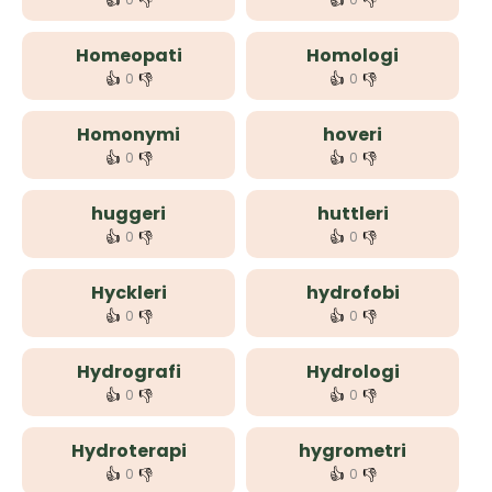
👍
👎
👍
👎
Homeopati
Homologi
👍
👎
👍
👎
0
0
Homonymi
hoveri
👍
👎
👍
👎
0
0
huggeri
huttleri
👍
👎
👍
👎
0
0
Hyckleri
hydrofobi
👍
👎
👍
👎
0
0
Hydrografi
Hydrologi
👍
👎
👍
👎
0
0
Hydroterapi
hygrometri
👍
👎
👍
👎
0
0