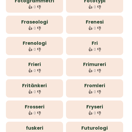
Fotogrammetri
Fototypi
👍
👎
👍
👎
0
0
Fraseologi
Frenesi
👍
👎
👍
👎
0
0
Frenologi
Fri
👍
👎
👍
👎
0
0
Frieri
Frimureri
👍
👎
👍
👎
0
0
Fritänkeri
Fromleri
👍
👎
👍
👎
0
0
Frosseri
Fryseri
👍
👎
👍
👎
0
0
fuskeri
Futurologi