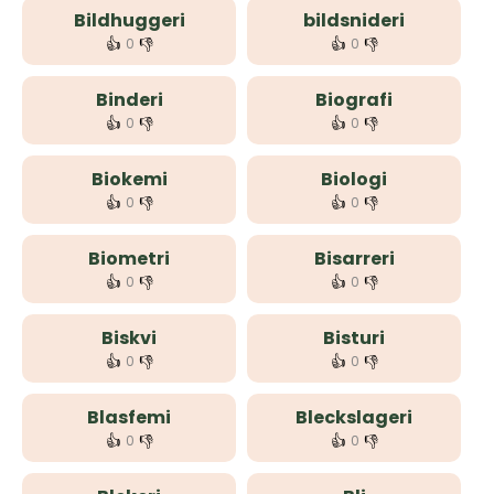
Bildhuggeri
bildsnideri
👍
👎
👍
👎
0
0
Binderi
Biografi
👍
👎
👍
👎
0
0
Biokemi
Biologi
👍
👎
👍
👎
0
0
Biometri
Bisarreri
👍
👎
👍
👎
0
0
Biskvi
Bisturi
👍
👎
👍
👎
0
0
Blasfemi
Bleckslageri
👍
👎
👍
👎
0
0