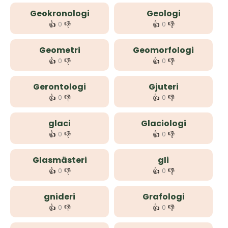
Geokronologi
Geologi
👍
👎
👍
👎
0
0
Geometri
Geomorfologi
👍
👎
👍
👎
0
0
Gerontologi
Gjuteri
👍
👎
👍
👎
0
0
glaci
Glaciologi
👍
👎
👍
👎
0
0
Glasmästeri
gli
👍
👎
👍
👎
0
0
gnideri
Grafologi
👍
👎
👍
👎
0
0