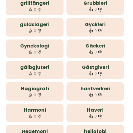
grillfängeri
Grubbleri
👍
👎
👍
👎
0
0
guldslageri
Gyckleri
👍
👎
👍
👎
0
0
Gynekologi
Gäckeri
👍
👎
👍
👎
0
0
gälbgjuteri
Gästgiveri
👍
👎
👍
👎
0
0
Hagiografi
hantverkeri
👍
👎
👍
👎
0
0
Harmoni
Haveri
👍
👎
👍
👎
0
0
Hegemoni
heliofobi