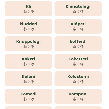
Kli
Klimatologi
👍
👎
👍
👎
0
0
kludderi
Klåperi
👍
👎
👍
👎
0
0
Knappologi
kofferdi
👍
👎
👍
👎
0
0
Kokeri
Koketteri
👍
👎
👍
👎
0
0
Koloni
Kolostomi
👍
👎
👍
👎
0
0
Komedi
Kompani
👍
👎
👍
👎
0
0