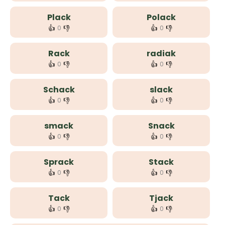
Plack
Polack
👍
👎
👍
👎
0
0
Rack
radiak
👍
👎
👍
👎
0
0
Schack
slack
👍
👎
👍
👎
0
0
smack
Snack
👍
👎
👍
👎
0
0
Sprack
Stack
👍
👎
👍
👎
0
0
Tack
Tjack
👍
👎
👍
👎
0
0