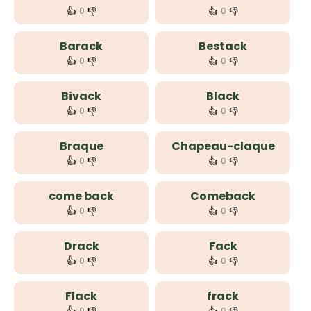
👍
👎
👍
👎
0
0
Barack
Bestack
👍
👎
👍
👎
0
0
Bivack
Black
👍
👎
👍
👎
0
0
Braque
Chapeau-claque
👍
👎
👍
👎
0
0
come back
Comeback
👍
👎
👍
👎
0
0
Drack
Fack
👍
👎
👍
👎
0
0
Flack
frack
0
0