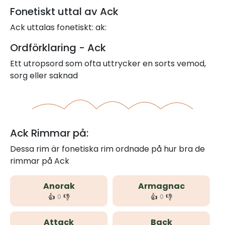
Fonetiskt uttal av Ack
Ack uttalas fonetiskt: ak:
Ordförklaring - Ack
Ett utropsord som ofta uttrycker en sorts vemod,
sorg eller saknad
Ack Rimmar på:
Dessa rim är fonetiska rim ordnade på hur bra de
rimmar på Ack
Anorak
Armagnac
👍
👎
👍
👎
0
0
Attack
Back