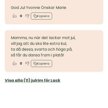
God Jul Yvonne Önskar Marie
👍
👎
0
Kopiera
Mamma, nu när det lackar mot jul,
vill jag att du ska lite extra kul,
ta då dessa, svarta och höga på,
så får du dansa fram i platå!
👍
👎
0
Kopiera
Visa alla (11) julrim för Lack