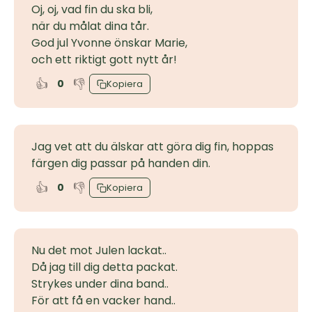
Oj, oj, vad fin du ska bli,
när du målat dina tår.
God jul Yvonne önskar Marie,
och ett riktigt gott nytt år!
👍
👎
0
Kopiera
Jag vet att du älskar att göra dig fin, hoppas
färgen dig passar på handen din.
👍
👎
0
Kopiera
Nu det mot Julen lackat..
Då jag till dig detta packat.
Strykes under dina band..
För att få en vacker hand..