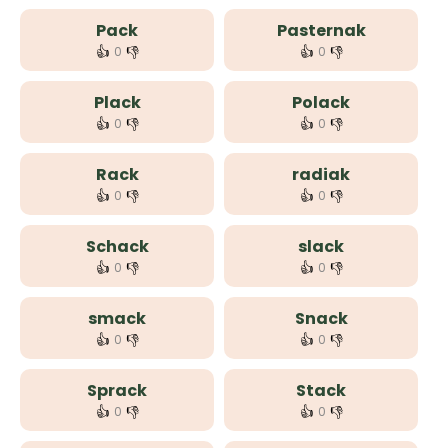
Pack
Pasternak
👍
👎
👍
👎
0
0
Plack
Polack
👍
👎
👍
👎
0
0
Rack
radiak
👍
👎
👍
👎
0
0
Schack
slack
👍
👎
👍
👎
0
0
smack
Snack
👍
👎
👍
👎
0
0
Sprack
Stack
👍
👎
👍
👎
0
0