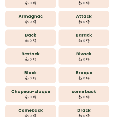
👍
👎
👍
👎
0
0
Armagnac
Attack
👍
👎
👍
👎
0
0
Back
Barack
👍
👎
👍
👎
0
0
Bestack
Bivack
👍
👎
👍
👎
0
0
Black
Braque
👍
👎
👍
👎
0
0
Chapeau-claque
come back
👍
👎
👍
👎
0
0
Comeback
Drack
👍
👎
👍
👎
0
0