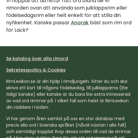
Vi hoppas att du hittar rätt ord bland de 41
rimorden ovan att använda som julklappsrim eller
födelsedagsrim eller helt enkelt för att stilla din
nyfikenhet. Kanske passar
Anorak
bäst som rim ord
för Lack?
Se katalog över alla rimord
Sekretesspolicy & Cookies
RimLexikon.se är din hjälp i rimdjungeln. Sitter du och ska
skriva ett kort till någons födelsedag, till julklapparna (lite
tidigt kanske) eller kanske är du bara lite extra intresserad
av vad ord rimmar på. I vilket fall som helst är RimLexikon
din räddare i nöden.
Vi har genom åren samlat på oss en stor databas med
precis alla ord i Svenska språket (nåväl nästan i alla fall)
och samtidigt kopplat ihop dessa orden till vad de rimmar