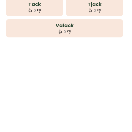
Tack
Tjack
👍
👎
👍
👎
0
0
Valack
👍
👎
0