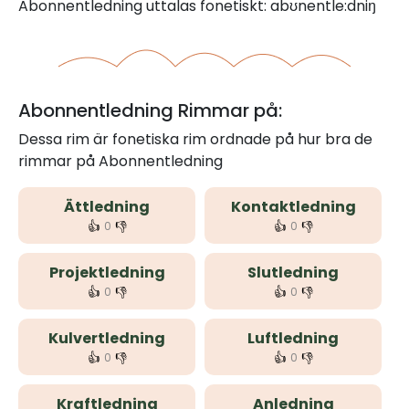
Abonnentledning uttalas fonetiskt: abʊnentle:dniŋ
Abonnentledning Rimmar på:
Dessa rim är fonetiska rim ordnade på hur bra de
rimmar på Abonnentledning
Ättledning
Kontaktledning
👍
👎
👍
👎
0
0
Projektledning
Slutledning
👍
👎
👍
👎
0
0
Kulvertledning
Luftledning
👍
👎
👍
👎
0
0
Kraftledning
Anledning