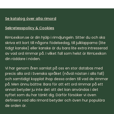
Se katalog över alla rimord
Sekretesspolicy & Cookies
RimLexikon.se är din hjälp i rimdjungeln. Sitter du och ska
skriva ett kort till någons födelsedag, till julklapparna (lite
tidigt kanske) eller kanske är du bara lite extra intresserad
av vad ord rimmar på. I vilket fall som helst är RimLexikon
din räddare i nöden.
Vi har genom åren samlat på oss en stor databas med
precis alla ord i Svenska språket (nåväl nästan i alla fall)
och samtidigt kopplat ihop dessa orden till vad de rimmar
på. Men ännu bättre: Bara för att ett ord rimmar på ett
annat betyder ju inte det att det kan användas i det
syftet som du har tänkt dig. Därför försöker vi även
definiera vad alla rimord betyder och även hur populära
de orden är.