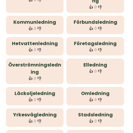
👍
👎
ng
👍
👎
0
Kommunledning
Förbundsledning
👍
👎
👍
👎
0
0
Hetvattenledning
Företagsledning
👍
👎
👍
👎
0
0
Överströmningsledn
Elledning
👍
👎
ing
0
👍
👎
0
Läckoljeledning
Omledning
👍
👎
👍
👎
0
0
Yrkesvägledning
Stadsledning
👍
👎
👍
👎
0
0