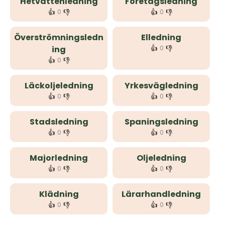
Hetvattenledning
Företagsledning
👍
👎
👍
👎
0
0
Överströmningsledn
Elledning
👍
👎
ing
0
👍
👎
0
Läckoljeledning
Yrkesvägledning
👍
👎
👍
👎
0
0
Stadsledning
Spaningsledning
👍
👎
👍
👎
0
0
Majorledning
Oljeledning
👍
👎
👍
👎
0
0
Klädning
Lärarhandledning
👍
👎
👍
👎
0
0