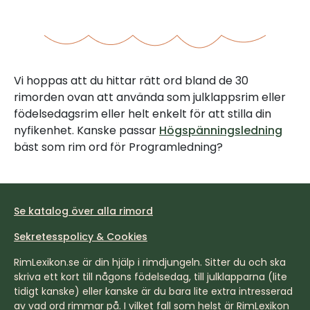
Vi hoppas att du hittar rätt ord bland de 30
rimorden ovan att använda som julklappsrim eller
födelsedagsrim eller helt enkelt för att stilla din
nyfikenhet. Kanske passar
Högspänningsledning
bäst som rim ord för Programledning?
Se katalog över alla rimord
Sekretesspolicy & Cookies
RimLexikon.se är din hjälp i rimdjungeln. Sitter du och ska
skriva ett kort till någons födelsedag, till julklapparna (lite
tidigt kanske) eller kanske är du bara lite extra intresserad
av vad ord rimmar på. I vilket fall som helst är RimLexikon