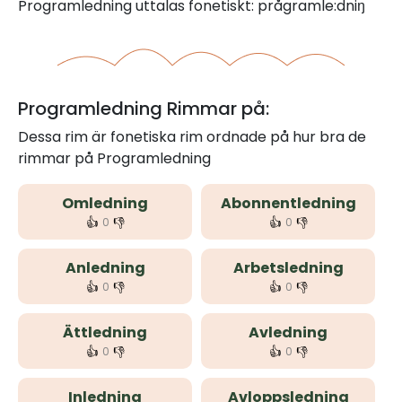
Programledning uttalas fonetiskt: prågramle:dniŋ
Programledning Rimmar på:
Dessa rim är fonetiska rim ordnade på hur bra de
rimmar på Programledning
Omledning
Abonnentledning
👍
👎
👍
👎
0
0
Anledning
Arbetsledning
👍
👎
👍
👎
0
0
Ättledning
Avledning
👍
👎
👍
👎
0
0
Inledning
Avloppsledning