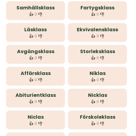
Samhällsklass
Fartygsklass
👍
👎
👍
👎
0
0
Läsklass
Ekvivalensklass
👍
👎
👍
👎
0
0
Avgångsklass
Storleksklass
👍
👎
👍
👎
0
0
Affärsklass
Niklas
👍
👎
👍
👎
0
0
Abiturientklass
Nicklas
👍
👎
👍
👎
0
0
Niclas
Förskoleklass
👍
👎
👍
👎
0
0