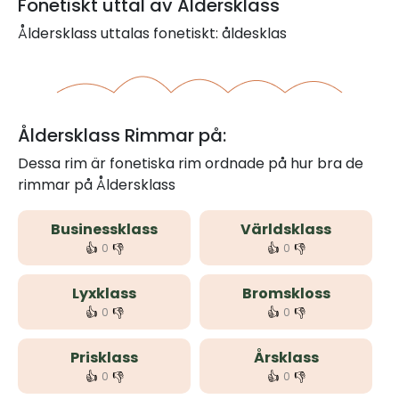
Fonetiskt uttal av Åldersklass
Åldersklass uttalas fonetiskt: åldesklas
Åldersklass Rimmar på:
Dessa rim är fonetiska rim ordnade på hur bra de
rimmar på Åldersklass
Businessklass
Världsklass
👍
👎
👍
👎
0
0
Lyxklass
Bromskloss
👍
👎
👍
👎
0
0
Prisklass
Årsklass
👍
👎
👍
👎
0
0