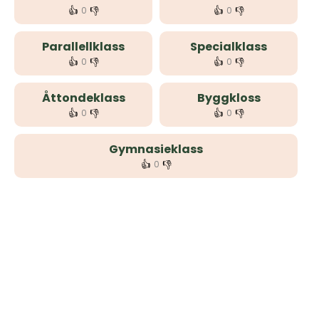
👍
👎
👍
👎
0
0
Parallellklass
Specialklass
👍
👎
👍
👎
0
0
Åttondeklass
Byggkloss
👍
👎
👍
👎
0
0
Gymnasieklass
👍
👎
0