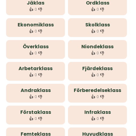
Jäklas
Ordklass
👍
👎
👍
👎
0
0
Ekonomiklass
Skolklass
👍
👎
👍
👎
0
0
Överklass
Niondeklass
👍
👎
👍
👎
0
0
Arbetarklass
Fjärdeklass
👍
👎
👍
👎
0
0
Andraklass
Förberedelseklass
👍
👎
👍
👎
0
0
Förstaklass
Infraklass
👍
👎
👍
👎
0
0
Femteklass
Huvudklass