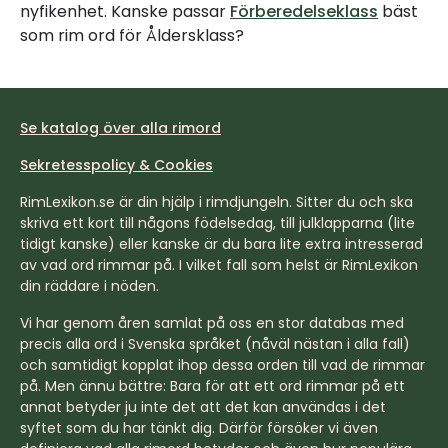
nyfikenhet. Kanske passar
Förberedelseklass
bäst
som rim ord för Åldersklass?
Se katalog över alla rimord
Sekretesspolicy & Cookies
RimLexikon.se är din hjälp i rimdjungeln. Sitter du och ska
skriva ett kort till någons födelsedag, till julklapparna (lite
tidigt kanske) eller kanske är du bara lite extra intresserad
av vad ord rimmar på. I vilket fall som helst är RimLexikon
din räddare i nöden.
Vi har genom åren samlat på oss en stor databas med
precis alla ord i Svenska språket (nåväl nästan i alla fall)
och samtidigt kopplat ihop dessa orden till vad de rimmar
på. Men ännu bättre: Bara för att ett ord rimmar på ett
annat betyder ju inte det att det kan användas i det
syftet som du har tänkt dig. Därför försöker vi även