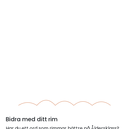
Bidra med ditt rim
Har du ett ord som rimmar bättre på Åldersklass?