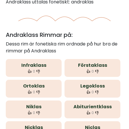
Andraklass uttalas fonetiskt: andraklas
Andraklass Rimmar på:
Dessa rim är fonetiska rim ordnade på hur bra de
rimmar på Andraklass
Infraklass
Förstaklass
👍
👎
👍
👎
0
0
Ortoklas
Legokloss
👍
👎
👍
👎
0
0
Niklas
Abiturientklass
👍
👎
👍
👎
0
0
Nicklas
Niclas