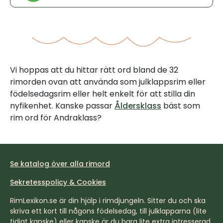
Vi hoppas att du hittar rätt ord bland de 32
rimorden ovan att använda som julklappsrim eller
födelsedagsrim eller helt enkelt för att stilla din
nyfikenhet. Kanske passar
Åldersklass
bäst som
rim ord för Andraklass?
Se katalog över alla rimord
Sekretesspolicy & Cookies
RimLexikon.se är din hjälp i rimdjungeln. Sitter du och ska
skriva ett kort till någons födelsedag, till julklapparna (lite
tidigt kanske) eller kanske är du bara lite extra intresserad