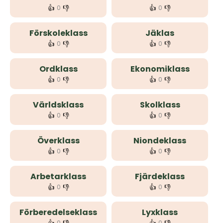
👍
👎
👍
👎
0
0
Förskoleklass
Jäklas
👍
👎
👍
👎
0
0
Ordklass
Ekonomiklass
👍
👎
👍
👎
0
0
Världsklass
Skolklass
👍
👎
👍
👎
0
0
Överklass
Niondeklass
👍
👎
👍
👎
0
0
Arbetarklass
Fjärdeklass
👍
👎
👍
👎
0
0
Förberedelseklass
Lyxklass
0
0