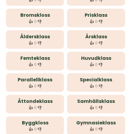
👍
👎
👍
👎
Bromskloss
Prisklass
👍
👎
👍
👎
0
0
Åldersklass
Årsklass
👍
👎
👍
👎
0
0
Femteklass
Huvudklass
👍
👎
👍
👎
0
0
Parallellklass
Specialklass
👍
👎
👍
👎
0
0
Åttondeklass
Samhällsklass
👍
👎
👍
👎
0
0
Byggkloss
Gymnasieklass
👍
👎
👍
👎
0
0