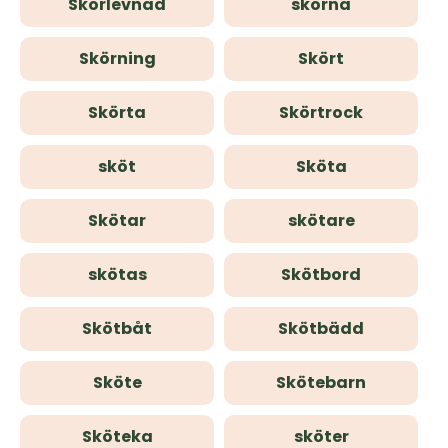
Skörlevnad
skörna
Skörning
Skört
Skörta
Skörtrock
sköt
Sköta
Skötar
skötare
skötas
Skötbord
Skötbåt
Skötbädd
Sköte
Skötebarn
Sköteka
sköter