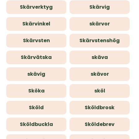
Skärverktyg
Skärvig
Skärvinkel
skärvor
Skärvsten
Skärvstenshög
Skärvätska
skäva
skävig
skävor
Sköka
sköl
Sköld
Sköldbrosk
Sköldbuckla
Sköldebrev