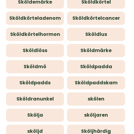
Sköldemärke
Sköldkörtel
Sköldkörteladenom
Sköldkörtelcancer
Sköldkörtelhormon
Sköldlus
Sköldlöss
Sköldmärke
Sköldmö
Sköldpadda
Sköldpadds
Sköldpaddskam
Sköldranunkel
skölen
Skölja
sköljaren
sköljd
Sköljhärdig