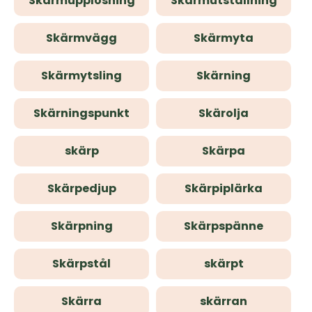
Skärmupplösning
Skärmutställning
Skärmvägg
Skärmyta
Skärmytsling
Skärning
Skärningspunkt
Skärolja
skärp
Skärpa
Skärpedjup
Skärpiplärka
Skärpning
Skärpspänne
Skärpstål
skärpt
Skärra
skärran