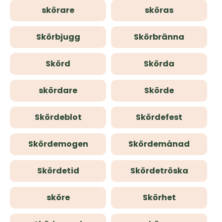
skörare
sköras
Skörbjugg
Skörbränna
Skörd
Skörda
skördare
Skörde
Skördeblot
Skördefest
Skördemogen
Skördemånad
Skördetid
Skördetröska
sköre
Skörhet