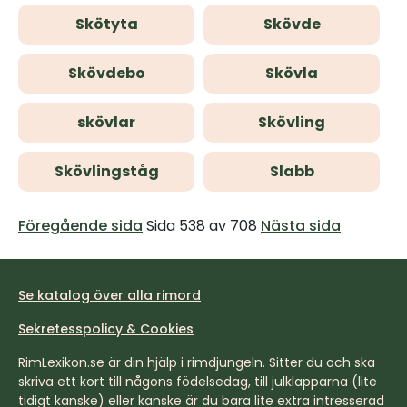
Skötyta
Skövde
Skövdebo
Skövla
skövlar
Skövling
Skövlingståg
Slabb
Föregående sida
Sida 538 av 708
Nästa sida
Se katalog över alla rimord
Sekretesspolicy & Cookies
RimLexikon.se är din hjälp i rimdjungeln. Sitter du och ska
skriva ett kort till någons födelsedag, till julklapparna (lite
tidigt kanske) eller kanske är du bara lite extra intresserad