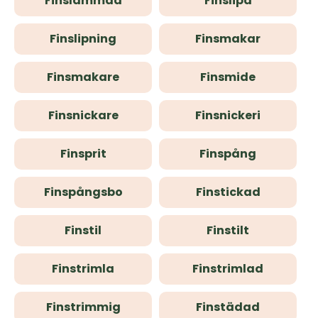
Finslammad
Finslipa
Finslipning
Finsmakar
Finsmakare
Finsmide
Finsnickare
Finsnickeri
Finsprit
Finspång
Finspångsbo
Finstickad
Finstil
Finstilt
Finstrimla
Finstrimlad
Finstrimmig
Finstädad