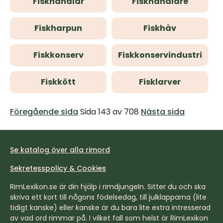
Fiskhandlar
Fiskhandlare
Fiskharpun
Fiskhåv
Fiskkonserv
Fiskkonservindustri
Fiskkött
Fisklarver
Föregående sida
Sida 143 av 708
Nästa sida
Se katalog över alla rimord
Sekretesspolicy & Cookies
RimLexikon.se är din hjälp i rimdjungeln. Sitter du och ska
skriva ett kort till någons födelsedag, till julklapparna (lite
tidigt kanske) eller kanske är du bara lite extra intresserad
av vad ord rimmar på. I vilket fall som helst är RimLexikon