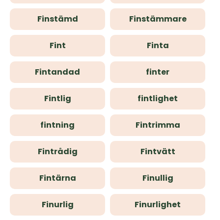
Finstämd
Finstämmare
Fint
Finta
Fintandad
finter
Fintlig
fintlighet
fintning
Fintrimma
Fintrådig
Fintvätt
Fintärna
Finullig
Finurlig
Finurlighet