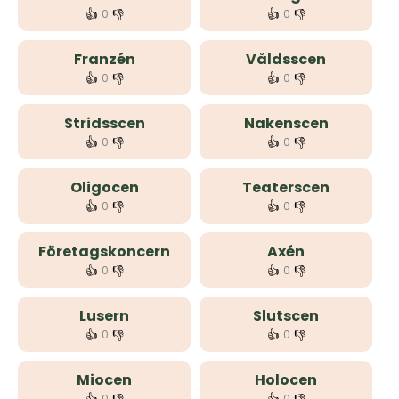
👍
👎
👍
👎
0
0
Franzén
Våldsscen
👍
👎
👍
👎
0
0
Stridsscen
Nakenscen
👍
👎
👍
👎
0
0
Oligocen
Teaterscen
👍
👎
👍
👎
0
0
Företagskoncern
Axén
👍
👎
👍
👎
0
0
Lusern
Slutscen
👍
👎
👍
👎
0
0
Miocen
Holocen
0
0