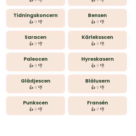
👍
👎
👍
👎
Tidningskoncern
Bensen
👍
👎
👍
👎
0
0
Saracen
Kärleksscen
👍
👎
👍
👎
0
0
Paleocen
Hyreskasern
👍
👎
👍
👎
0
0
Glädjescen
Blålusern
👍
👎
👍
👎
0
0
Punkscen
Fransén
👍
👎
👍
👎
0
0