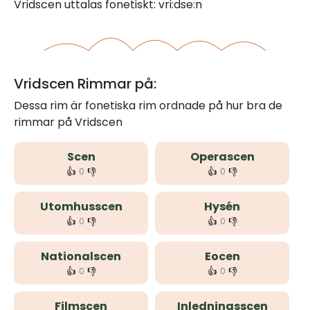
Vridscen uttalas fonetiskt: vri:dse:n
Vridscen Rimmar på:
Dessa rim är fonetiska rim ordnade på hur bra de
rimmar på Vridscen
Scen
Operascen
👍
👎
👍
👎
0
0
Utomhusscen
Hysén
👍
👎
👍
👎
0
0
Nationalscen
Eocen
👍
👎
👍
👎
0
0
Filmscen
Inledningsscen